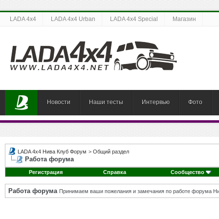
LADA 4x4
LADA 4x4 Urban
LADA 4x4 Special
Магазин
Новости
Наши тесты
Интервью
Фото
LADA 4x4 Нива Клуб Форум
>
Общий раздел
Работа форума
Регистрация
Справка
Сообщество
Работа форума
Принимаем ваши пожелания и замечания по работе форума Ни