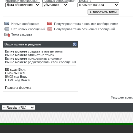
Критерий сортировки
Порядок отображения
Показать
Новые сообщения
Популярная тема с новыми сообщениями
Нет новых сообщений
Популярная тема без новых сообщений
Тема закрыта
Ваши права в разделе
Вы
не можете
создавать новые темы
Вы
не можете
отвечать в темах
Вы
не можете
прикреплять вложения
Вы
не можете
редактировать свои сообщения
BB коды
Вкл.
Смайлы
Вкл.
[IMG]
код
Вкл.
HTML код
Выкл.
Правила форума
Текущее врем