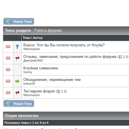
Темы раздела
: Работа форума
Тема
/
Автор
Важно:
Что бы Вы хотели получить от Клуба?
Wishmaster
Отзывы, замечания, предложения по работе форума
(
1
2
)
Дмитрий1960
Клубная символика
Sunny
Объединение, перемещение тем
bokareff
Тестируем форум
(
1
2
)
Wishmaster
Опции просмотра
Показаны темы с 1 по 4 из 4