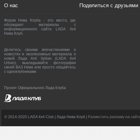
О нас
Поделиться с друзьями
Форум Нива Клуба - это место, где
обсуждают материалы с
информационного сайта LADA 4x4
Нива Клуб.
Делитесь своими впечатлениями о
новостях и эксклюзивных материала о
новой Лада 4х4 Урбан (LADA 4x4
Urban), выкладывайте фотографии
своей ВАЗ Нива или просто общайтесь
с одноклубниками.
Проект Официального Лада Клуба
© 2014-2020 LADA 4x4 Club | Лада Нива Клуб |
Разместить рекламу на сайт