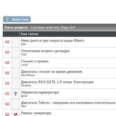
Темы раздела
: Силовые агрегаты Лада 4х4
Тема
/
Автор
Нива греется при скорости выше 80км/ч
Мич
Отключение второго цилиндра
Vlad
Глохнет и провал.
Leokl
Двигатель глохнет во время движения
Alex30new
Двигатель ВАЗ-21179, 1.8 литра. Конструкция
NivaHot
Обработка карбюратора
Диня
Двигатели Тойоты - смещение оси коленвала относительно
Alex
Ремень генератора