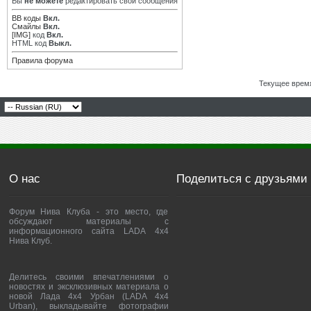
Вы
не можете
редактировать свои сообщения
BB коды
Вкл.
Смайлы
Вкл.
[IMG]
код
Вкл.
HTML код
Выкл.
Правила форума
Текущее врем
О нас
Поделиться с друзьями
Форум Нива Клуба - это место, где
обсуждают материалы с
информационного сайта LADA 4x4
Нива Клуб.
Делитесь своими впечатлениями о
новостях и эксклюзивных материала о
новой Лада 4х4 Урбан (LADA 4x4
Urban), выкладывайте фотографии