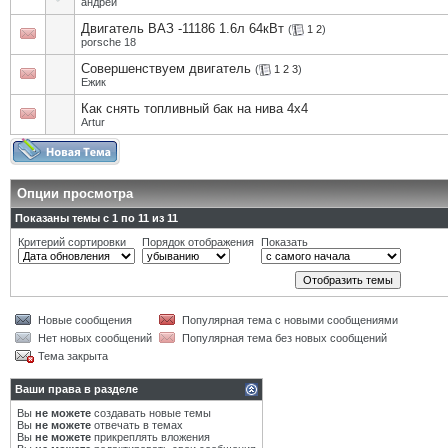
андреи
Двигатель ВАЗ -11186 1.6л 64кВт
(
1
2
)
porsche 18
Совершенствуем двигатель
(
1
2
3
)
Eжик
Как снять топливный бак на нива 4х4
Artur
Опции просмотра
Показаны темы с 1 по 11 из 11
Критерий сортировки
Порядок отображения
Показать
Новые сообщения
Популярная тема с новыми сообщениями
Нет новых сообщений
Популярная тема без новых сообщений
Тема закрыта
Ваши права в разделе
Вы
не можете
создавать новые темы
Вы
не можете
отвечать в темах
Вы
не можете
прикреплять вложения