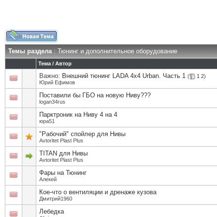
Темы раздела
: Тюнинг и дополнительное оборудование
Тема
/
Автор
Важно:
Внешний тюнинг LADA 4x4 Urban. Часть 1
(
1
2
)
Юрий Ефимов
Поставили бы ГБО на новую Ниву???
logan34rus
Парктроник на Ниву 4 на 4
юра51
"Рабочий" спойлер для Нивы
Avtoritet Plast Plus
TITAN для Нивы
Avtoritet Plast Plus
Фары на Тюнинг
Алекей
Кое-что о вентиляции и дренаже кузова
Дмитрий1960
Лебедка