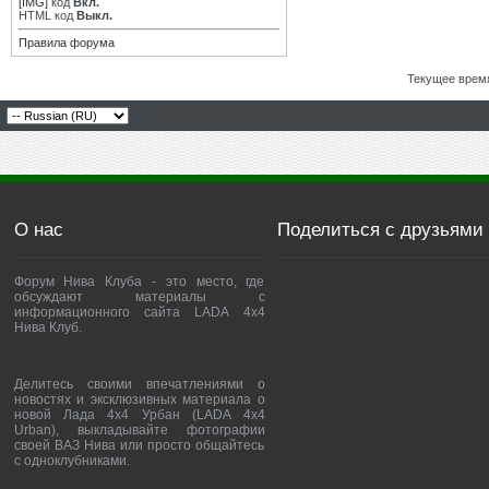
[IMG]
код
Вкл.
HTML код
Выкл.
Правила форума
Текущее врем
О нас
Поделиться с друзьями
Форум Нива Клуба - это место, где
обсуждают материалы с
информационного сайта LADA 4x4
Нива Клуб.
Делитесь своими впечатлениями о
новостях и эксклюзивных материала о
новой Лада 4х4 Урбан (LADA 4x4
Urban), выкладывайте фотографии
своей ВАЗ Нива или просто общайтесь
с одноклубниками.