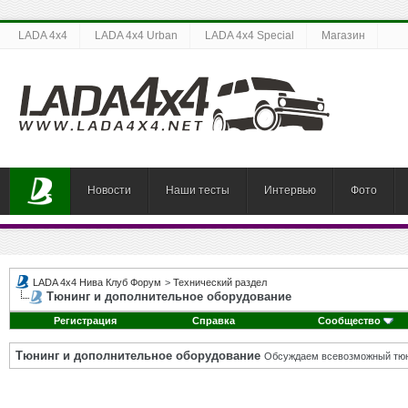
LADA 4x4
LADA 4x4 Urban
LADA 4x4 Special
Магазин
Новости
Наши тесты
Интервью
Фото
LADA 4x4 Нива Клуб Форум
>
Технический раздел
Тюнинг и дополнительное оборудование
Регистрация
Справка
Сообщество
Тюнинг и дополнительное оборудование
Обсуждаем всевозможный тюни