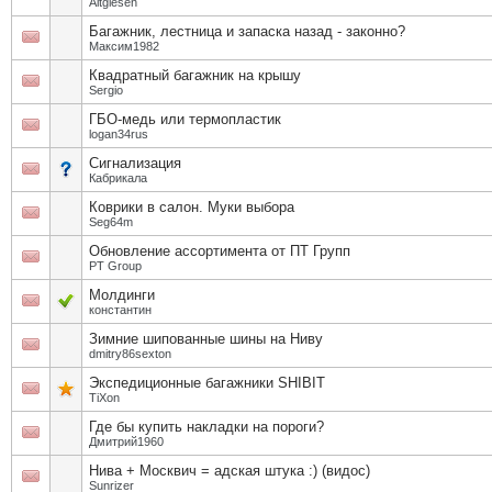
Altgiesen
Багажник, лестница и запаска назад - законно?
Максим1982
Квадратный багажник на крышу
Sergio
ГБО-медь или термопластик
logan34rus
Сигнализация
Кабрикала
Коврики в салон. Муки выбора
Seg64m
Обновление ассортимента от ПТ Групп
PT Group
Молдинги
константин
Зимние шипованные шины на Ниву
dmitry86sexton
Экспедиционные багажники SHIBIT
TiXon
Где бы купить накладки на пороги?
Дмитрий1960
Нива + Москвич = адская штука :) (видос)
Sunrizer