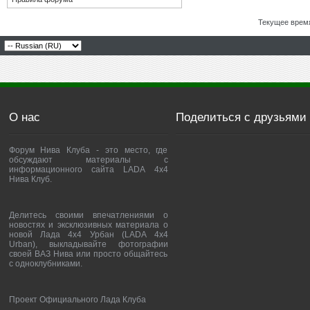
Текущее врем
О нас
Поделиться с друзьями
Форум Нива Клуба - это место, где
обсуждают материалы с
информационного сайта LADA 4x4
Нива Клуб.
Делитесь своими впечатлениями о
новостях и эксклюзивных материала о
новой Лада 4х4 Урбан (LADA 4x4
Urban), выкладывайте фотографии
своей ВАЗ Нива или просто общайтесь
с одноклубниками.
Проект Официального Лада Клуба