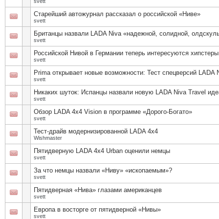
svett
Старейший автожурнал рассказал о российской «Ниве»
svett
Британцы назвали LADA Niva «надежной, солидной, олдскуль
svett
Российской Нивой в Германии теперь интересуются хипстеры
svett
Prima открывает новые возможности: Тест спецверсий LADA Ni
svett
Никаких шуток: Испанцы назвали новую LADA Niva Travel и
svett
Обзор LADA 4x4 Vision в программе «Дорого-Богато»
svett
Тест-драйв модернизированной LADA 4x4
Wishmaster
Пятидверную LADA 4х4 Urban оценили немцы
svett
За что немцы назвали «Ниву» «ископаемым»?
svett
Пятидверная «Нива» глазами американцев
svett
Европа в восторге от пятидверной «Нивы»
svett