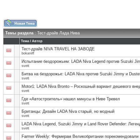
Темы раздела
: Тест-драйв Лада Нива
Тема
/
Автор
Тест-драйв NIVA TRAVEL НА ЗАВОДЕ
bokareff
Испытание бездорожьем: LADA Niva Legend против Suzuki Jim
svett
Битва на бездорожье: LADA Niva против Suzuki Jimny и Duste
svett
Motor1: LADA Niva Bronto – Роскошный вариант дешевого вн
svett
Где «Автостроитель» нашел минусы в Ниве Тревел
svett
Британцы: Дизайн LADA Niva старый, но модный
svett
LADA Niva Legend, Suzuki Jimny и Land Rover Defender: Леге
svett
Farmer Weekly: Фермерам Великобритании порекомендовали