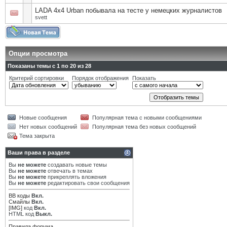
LADA 4x4 Urban побывала на тесте у немецких журналистов
svett
Опции просмотра
Показаны темы с 1 по 20 из 28
Критерий сортировки
Порядок отображения
Показать
Новые сообщения
Популярная тема с новыми сообщениями
Нет новых сообщений
Популярная тема без новых сообщений
Тема закрыта
Ваши права в разделе
Вы
не можете
создавать новые темы
Вы
не можете
отвечать в темах
Вы
не можете
прикреплять вложения
Вы
не можете
редактировать свои сообщения
BB коды
Вкл.
Смайлы
Вкл.
[IMG]
код
Вкл.
HTML код
Выкл.
Правила форума