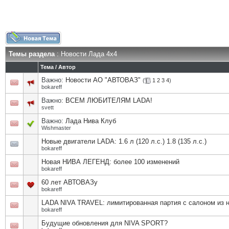
Темы раздела
: Новости Лада 4х4
Тема
/
Автор
Важно:
Новости АО "АВТОВАЗ"
(
1
2
3
4
)
bokareff
Важно:
ВСЕМ ЛЮБИТЕЛЯМ LADA!
svett
Важно:
Лада Нива Клуб
Wishmaster
Новые двигатели LADA: 1.6 л (120 л.с.) 1.8 (135 л.с.)
bokareff
Новая НИВА ЛЕГЕНД: более 100 изменений
bokareff
60 лет АВТОВАЗу
bokareff
LADA NIVA TRAVEL: лимитированная партия с салоном из 
bokareff
Будущие обновления для NIVA SPORT?