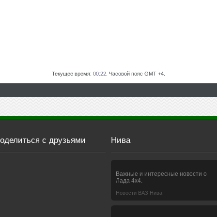
Текущее время:
00:22
. Часовой пояс GMT +4.
оделиться с друзьями
Нива
Важные и интересные новости о
Лада 4х4.
Новости ВАЗ Нива