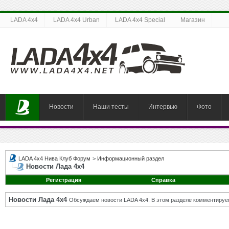
LADA 4x4
LADA 4x4 Urban
LADA 4x4 Special
Магазин
Новости
Наши тесты
Интервью
Фото
LADA 4x4 Нива Клуб Форум
>
Информационный раздел
Новости Лада 4х4
Регистрация
Справка
Новости Лада 4х4
Обсуждаем новости LADA 4x4. В этом разделе комментируе