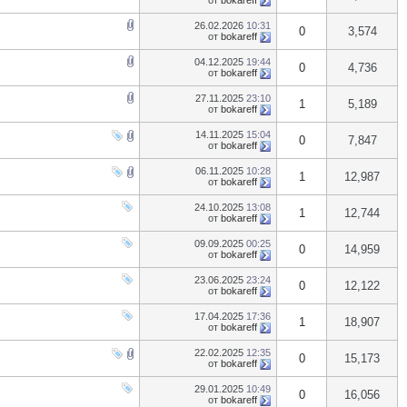
от
bokareff
26.02.2026
10:31
0
3,574
от
bokareff
04.12.2025
19:44
0
4,736
от
bokareff
27.11.2025
23:10
1
5,189
от
bokareff
14.11.2025
15:04
0
7,847
от
bokareff
06.11.2025
10:28
1
12,987
от
bokareff
24.10.2025
13:08
1
12,744
от
bokareff
09.09.2025
00:25
0
14,959
от
bokareff
23.06.2025
23:24
0
12,122
от
bokareff
17.04.2025
17:36
1
18,907
от
bokareff
22.02.2025
12:35
0
15,173
от
bokareff
29.01.2025
10:49
0
16,056
от
bokareff