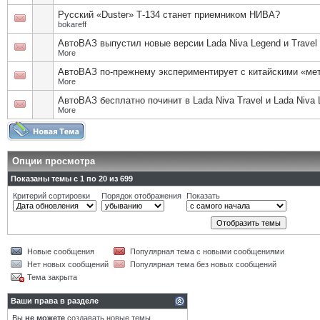
Русский «Duster» Т-134 станет приемником НИВА?
bokareff
АвтоВАЗ выпустил новые версии Lada Niva Legend и Travel
More
АвтоВАЗ по-прежнему экспериментирует с китайскими «ме
More
АвтоВАЗ бесплатно починит в Lada Niva Travel и Lada Niva
More
Опции просмотра
Показаны темы с 1 по 20 из 699
Критерий сортировки
Порядок отображения
Показать
Новые сообщения
Популярная тема с новыми сообщениями
Нет новых сообщений
Популярная тема без новых сообщений
Тема закрыта
Ваши права в разделе
Вы
не можете
создавать новые темы