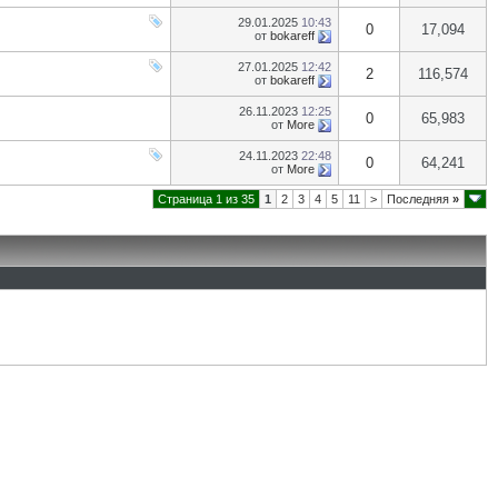
29.01.2025
10:43
0
17,094
от
bokareff
27.01.2025
12:42
2
116,574
от
bokareff
26.11.2023
12:25
0
65,983
от
More
24.11.2023
22:48
0
64,241
от
More
Страница 1 из 35
1
2
3
4
5
11
>
Последняя
»