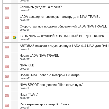
bokareff
Спецнивы уходят на фронт?
bokareff
LADA расширяет цветовую палитру для NIVA TRAVEL
bokareff
Скоро стартуют продажи обновленной LADA NIVA TRAVEL
bokareff
LADA NIVA — ЛУЧШИЙ КОМПАКТНЫЙ ВНЕДОРОЖНИК
bokareff
АВТОВАЗ показал самую мощную LADA 4x4 NIVA для RAL
bokareff
Новая LADA NIVA TRAVEL
bokareff
NIVA KUB
bokareff
Новая Нива Тревел с мотором 1.8 литра
bokareff
NIVA SPORT спецверсия "Шелковый путь"
bokareff
Нива "Тайга"
bokareff
Рассекречен кроссовер В+ Cross
bokareff