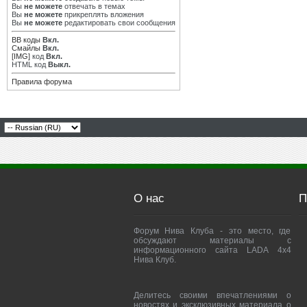
Вы
не можете
отвечать в темах
Вы
не можете
прикреплять вложения
Вы
не можете
редактировать свои сообщения
BB коды
Вкл.
Смайлы
Вкл.
[IMG]
код
Вкл.
HTML код
Выкл.
Правила форума
О нас
П
Форум Нива Клуба - это место, где
обсуждают материалы с
информационного сайта LADA 4x4
Нива Клуб.
Делитесь своими впечатлениями о
новостях и эксклюзивных материала о