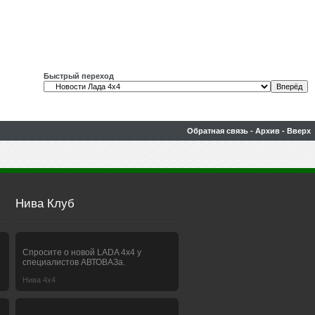
Быстрый переход
Обратная связь
-
Архив
-
Вверх
Нива Клуб
Спросите о новой LADA 4x4 у
специалистов АВТОВАЗа.
Нива 4х4