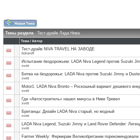
Темы раздела
: Тест-драйв Лада Нива
Тема
/
Автор
Тест-драйв NIVA TRAVEL НА ЗАВОДЕ
bokareff
Испытание бездорожьем: LADA Niva Legend против Suzuki Jim
svett
Битва на бездорожье: LADA Niva против Suzuki Jimny и Duste
svett
Motor1: LADA Niva Bronto – Роскошный вариант дешевого вн
svett
Где «Автостроитель» нашел минусы в Ниве Тревел
svett
Британцы: Дизайн LADA Niva старый, но модный
svett
LADA Niva Legend, Suzuki Jimny и Land Rover Defender: Леге
svett
Farmer Weekly: Фермерам Великобритании порекомендовали