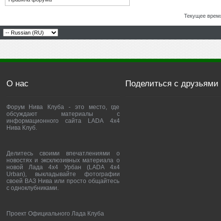
Текущее врем
О нас
Поделиться с друзьями
Форум Нива Клуба - это место, где
обсуждают материалы с
информационного сайта LADA 4x4
Нива Клуб.
Делитесь своими впечатлениями о
новостях и эксклюзивных материала о
новой Лада 4х4 Урбан (LADA 4x4
Urban), выкладывайте фотографии
своей ВАЗ Нива или просто общайтесь
с одноклубниками.
Проект Официального Лада Клуба