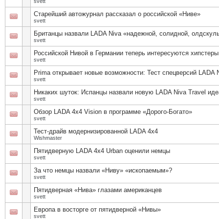
svett
Старейший автожурнал рассказал о российской «Ниве»
svett
Британцы назвали LADA Niva «надежной, солидной, олдскуль
svett
Российской Нивой в Германии теперь интересуются хипстеры
svett
Prima открывает новые возможности: Тест спецверсий LADA Ni
svett
Никаких шуток: Испанцы назвали новую LADA Niva Travel и
svett
Обзор LADA 4x4 Vision в программе «Дорого-Богато»
svett
Тест-драйв модернизированной LADA 4x4
Wishmaster
Пятидверную LADA 4х4 Urban оценили немцы
svett
За что немцы назвали «Ниву» «ископаемым»?
svett
Пятидверная «Нива» глазами американцев
svett
Европа в восторге от пятидверной «Нивы»
svett