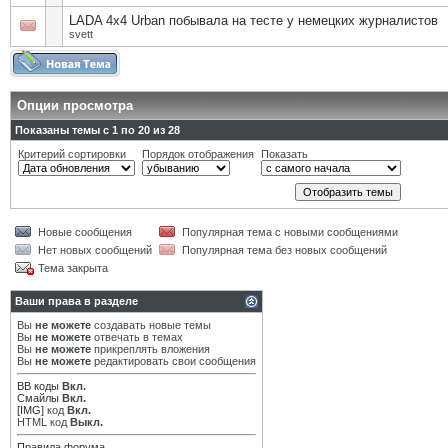
LADA 4x4 Urban побывала на тесте у немецких журналистов
svett
Опции просмотра
Показаны темы с 1 по 20 из 28
Критерий сортировки
Порядок отображения
Показать
Новые сообщения
Популярная тема с новыми сообщениями
Нет новых сообщений
Популярная тема без новых сообщений
Тема закрыта
Ваши права в разделе
Вы
не можете
создавать новые темы
Вы
не можете
отвечать в темах
Вы
не можете
прикреплять вложения
Вы
не можете
редактировать свои сообщения
BB коды
Вкл.
Смайлы
Вкл.
[IMG]
код
Вкл.
HTML код
Выкл.
Правила форума