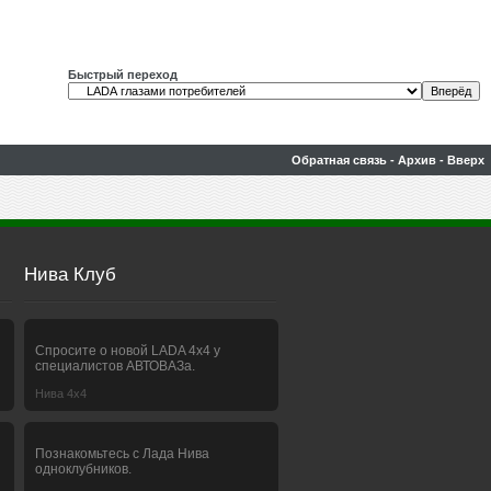
Быстрый переход
Обратная связь
-
Архив
-
Вверх
Нива Клуб
Спросите о новой LADA 4x4 у
специалистов АВТОВАЗа.
Нива 4х4
Познакомьтесь с Лада Нива
одноклубников.