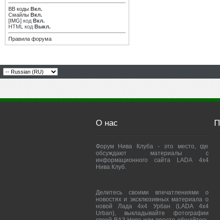
BB коды
Вкл.
Смайлы
Вкл.
[IMG]
код
Вкл.
HTML код
Выкл.
Правила форума
О нас
П
Форум Нива Клуба - это место, где
обсуждают материалы с
информационного сайта LADA 4x4
Нива Клуб.
Делитесь своими впечатлениями о
новостях и эксклюзивных материала о
новой Лада 4х4 Урбан (LADA 4x4
Urban), выкладывайте фотографии