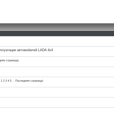
сплуатации автомобилей LADA 4х4
няя страница
)
1
2
3
4
5
...
Последняя страница
)