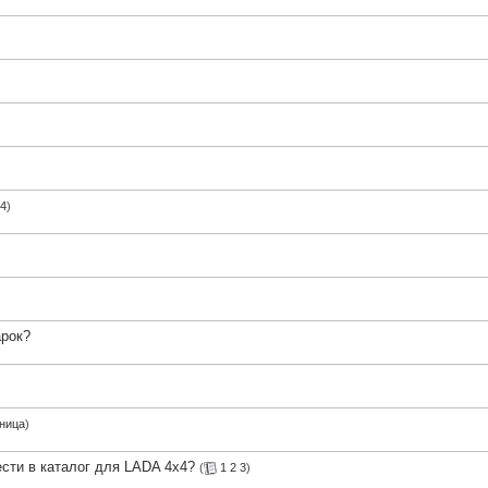
4
)
арок?
ница
)
сти в каталог для LADA 4x4?
(
1
2
3
)