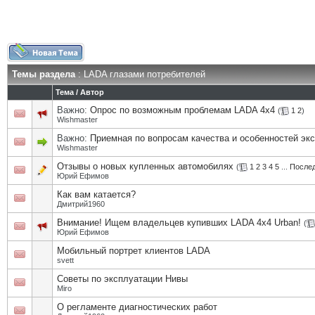
Темы раздела
: LADA глазами потребителей
Тема
/
Автор
Важно:
Опрос по возможным проблемам LADA 4х4
(
1
2
)
Wishmaster
Важно:
Приемная по вопросам качества и особенностей эк
Wishmaster
Отзывы о новых купленных автомобилях
(
1
2
3
4
5
...
Послед
Юрий Ефимов
Как вам катается?
Дмитрий1960
Внимание! Ищем владельцев купивших LADA 4x4 Urban!
(
Юрий Ефимов
Мобильный портрет клиентов LADA
svett
Советы по эксплуатации Нивы
Miro
О регламенте диагностических работ