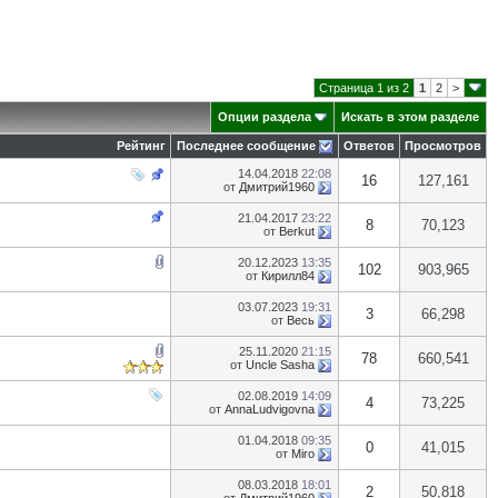
Страница 1 из 2
1
2
>
Опции раздела
Искать в этом разделе
Рейтинг
Последнее сообщение
Ответов
Просмотров
14.04.2018
22:08
16
127,161
от
Дмитрий1960
21.04.2017
23:22
8
70,123
от
Berkut
20.12.2023
13:35
102
903,965
от
Кирилл84
03.07.2023
19:31
3
66,298
от
Весь
25.11.2020
21:15
78
660,541
от
Uncle Sasha
02.08.2019
14:09
4
73,225
от
AnnaLudvigovna
01.04.2018
09:35
0
41,015
от
Miro
08.03.2018
18:01
2
50,818