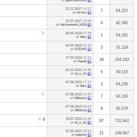
от
Дмитрий1960
22.12.2017
14:12
7
64,222
от
ira-kur
12.07.2017
13:39
0
42,392
от
Автономия LADA
30.05.2016
07:28
1
54,191
от
Alex
14.04.2016
21:19
2
51,119
от
R2DHH
27.03.2016
11:10
34
234,103
от
Pawel
20.10.2015
14:35
5
60,115
от
al_s_sh
07.08.2015
17:37
3
54,230
от
Alex
07.08.2015
17:25
7
62,226
от
Wiktorio
07.08.2015
02:03
6
65,578
от
Wiktorio
20.07.2015
11:34
87
732,662
от
al_s_sh
22.05.2015
23:31
21
149,667
от
кирилл