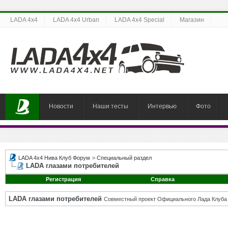
LADA 4x4
LADA 4x4 Urban
LADA 4x4 Special
Магазин
Новости
Наши тесты
Интервью
Фото
LADA 4x4 Нива Клуб Форум
>
Специальный раздел
LADA глазами потребителей
Регистрация
Справка
LADA глазами потребителей
Совместный проект Официального Лада Клуба