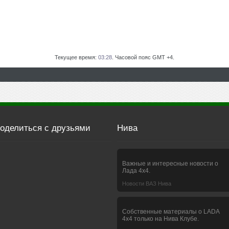
Текущее время:
03:28
. Часовой пояс GMT +4.
оделиться с друзьями
Нива
Важные и интересные новости о
Лада 4х4.
Новости ВАЗ Нива
Собственные материалы о LADA
4x4 только на Нива Клубе.