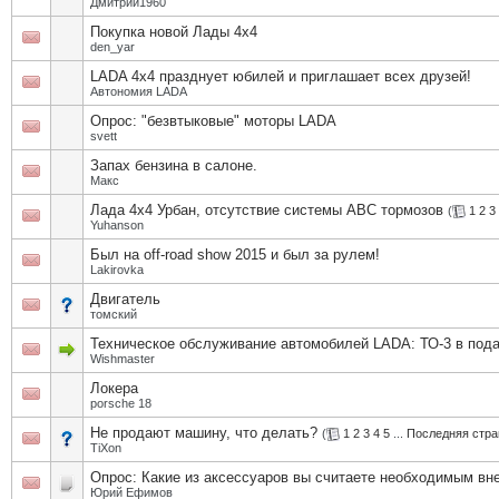
Дмитрий1960
Покупка новой Лады 4х4
den_yar
LADA 4x4 празднует юбилей и приглашает всех друзей!
Автономия LADA
Опрос: "безвтыковые" моторы LADA
svett
Запах бензина в салоне.
Макс
Лада 4х4 Урбан, отсутствие системы АВС тормозов
(
1
2
3
Yuhanson
Был на off-road show 2015 и был за рулем!
Lakirovka
Двигатель
томский
Техническое обслуживание автомобилей LADA: ТО-3 в под
Wishmaster
Локера
porsche 18
Не продают машину, что делать?
(
1
2
3
4
5
...
Последняя стра
TiXon
Опрос: Какие из аксессуаров вы считаете необходимым вне
Юрий Ефимов