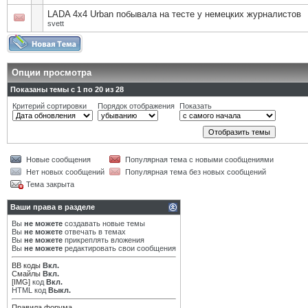
LADA 4x4 Urban побывала на тесте у немецких журналистов
svett
Опции просмотра
Показаны темы с 1 по 20 из 28
Критерий сортировки
Порядок отображения
Показать
Новые сообщения
Популярная тема с новыми сообщениями
Нет новых сообщений
Популярная тема без новых сообщений
Тема закрыта
Ваши права в разделе
Вы
не можете
создавать новые темы
Вы
не можете
отвечать в темах
Вы
не можете
прикреплять вложения
Вы
не можете
редактировать свои сообщения
BB коды
Вкл.
Смайлы
Вкл.
[IMG]
код
Вкл.
HTML код
Выкл.
Правила форума