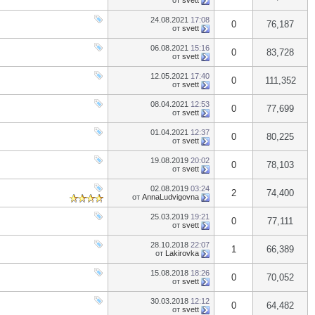
от
svett
24.08.2021
17:08
0
76,187
от
svett
06.08.2021
15:16
0
83,728
от
svett
12.05.2021
17:40
0
111,352
от
svett
08.04.2021
12:53
0
77,699
от
svett
01.04.2021
12:37
0
80,225
от
svett
19.08.2019
20:02
0
78,103
от
svett
02.08.2019
03:24
2
74,400
от
AnnaLudvigovna
25.03.2019
19:21
0
77,111
от
svett
28.10.2018
22:07
1
66,389
от
Lakirovka
15.08.2018
18:26
0
70,052
от
svett
30.03.2018
12:12
0
64,482
от
svett