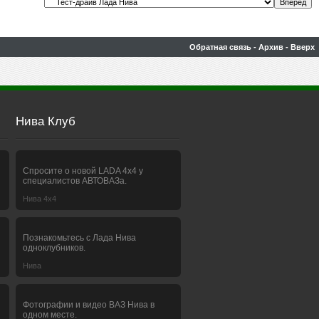
Обратная связь
-
Архив
-
Вверх
Нива Клуб
Спросите о новой LADA 4x4 у
специалистов АВТОВАЗа.
Нива 4х4
Познакомьтесь с Лада Нива
одноклубников.
Нива
Фотографии и видео ВАЗ Нива в
одном месте.