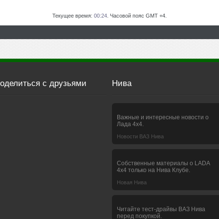
Текущее время:
00:24
. Часовой пояс GMT +4.
оделиться с друзьями
Нива
Важные и интересные новости о
Лада 4х4.
Новости ВАЗ Нива
Собственные материалы о LADA
4x4 только на Нива Клубе.
Новая Нива
Читайте тест-драйвы ВАЗ Нива
перед покупкой.