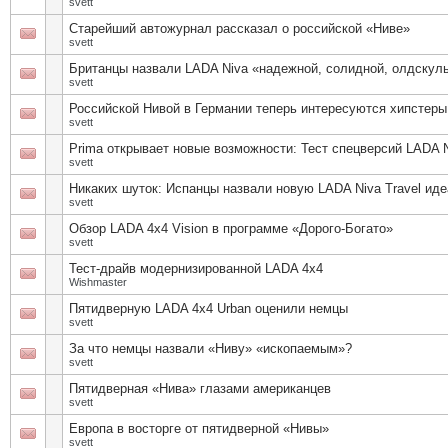
svett
Старейший автожурнал рассказал о российской «Ниве»
svett
Британцы назвали LADA Niva «надежной, солидной, олдскуль
svett
Российской Нивой в Германии теперь интересуются хипстеры
svett
Prima открывает новые возможности: Тест спецверсий LADA Ni
svett
Никаких шуток: Испанцы назвали новую LADA Niva Travel и
svett
Обзор LADA 4x4 Vision в программе «Дорого-Богато»
svett
Тест-драйв модернизированной LADA 4x4
Wishmaster
Пятидверную LADA 4х4 Urban оценили немцы
svett
За что немцы назвали «Ниву» «ископаемым»?
svett
Пятидверная «Нива» глазами американцев
svett
Европа в восторге от пятидверной «Нивы»
svett