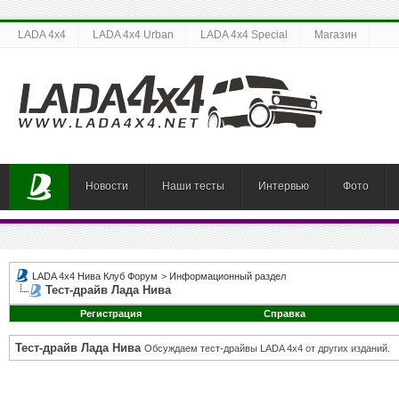
LADA 4x4
LADA 4x4 Urban
LADA 4x4 Special
Магазин
Новости
Наши тесты
Интервью
Фото
LADA 4x4 Нива Клуб Форум
>
Информационный раздел
Тест-драйв Лада Нива
Регистрация
Справка
Тест-драйв Лада Нива
Обсуждаем тест-драйвы LADA 4x4 от других изданий.