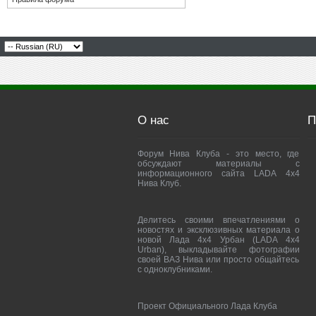
О нас
П
Форум Нива Клуба - это место, где
обсуждают материалы с
информационного сайта LADA 4x4
Нива Клуб.
Делитесь своими впечатлениями о
новостях и эксклюзивных материала о
новой Лада 4х4 Урбан (LADA 4x4
Urban), выкладывайте фотографии
своей ВАЗ Нива или просто общайтесь
с одноклубниками.
Проект Официального Лада Клуба