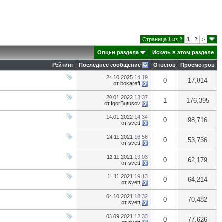
Страница 1 из 2
1
2
>
Опции раздела
Искать в этом разделе
Рейтинг
Последнее сообщение
Ответов
Просмотров
24.10.2025
14:19
0
17,814
от
bokareff
20.01.2022
13:37
1
176,395
от
IgorButusov
14.01.2022
14:34
0
98,716
от
svett
24.11.2021
16:56
0
53,736
от
svett
12.11.2021
19:03
0
62,179
от
svett
11.11.2021
19:13
0
64,214
от
svett
04.10.2021
18:32
0
70,482
от
svett
03.09.2021
12:33
0
77,626