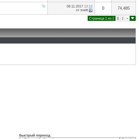
08.11.2017
13:12
0
74,485
от
svett
Страница 1 из 2
1
2
>
Быстрый переход