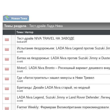
Темы раздела
: Тест-драйв Лада Нива
Тема
/
Автор
Тест-драйв NIVA TRAVEL НА ЗАВОДЕ
bokareff
Испытание бездорожьем: LADA Niva Legend против Suzuki Jim
svett
Битва на бездорожье: LADA Niva против Suzuki Jimny и Duste
svett
Motor1: LADA Niva Bronto – Роскошный вариант дешевого вн
svett
Где «Автостроитель» нашел минусы в Ниве Тревел
svett
Британцы: Дизайн LADA Niva старый, но модный
svett
LADA Niva Legend, Suzuki Jimny и Land Rover Defender: Леге
svett
Farmer Weekly: Фермерам Великобритании порекомендовали