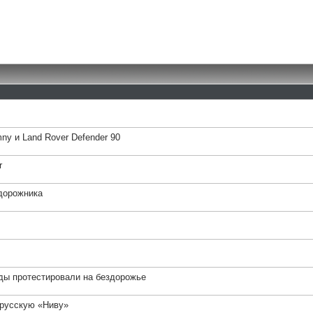
ny и Land Rover Defender 90
r
едорожника
нды протестировали на бездорожье
 русскую «Ниву»