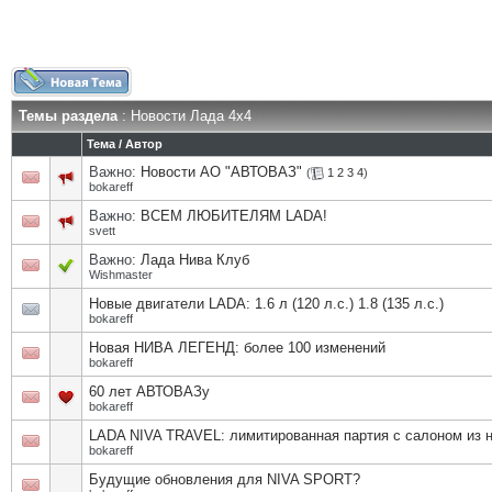
Темы раздела
: Новости Лада 4х4
Тема
/
Автор
Важно:
Новости АО "АВТОВАЗ"
(
1
2
3
4
)
bokareff
Важно:
ВСЕМ ЛЮБИТЕЛЯМ LADA!
svett
Важно:
Лада Нива Клуб
Wishmaster
Новые двигатели LADA: 1.6 л (120 л.с.) 1.8 (135 л.с.)
bokareff
Новая НИВА ЛЕГЕНД: более 100 изменений
bokareff
60 лет АВТОВАЗу
bokareff
LADA NIVA TRAVEL: лимитированная партия с салоном из 
bokareff
Будущие обновления для NIVA SPORT?