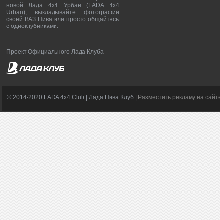
новой Лада 4х4 Урбан (LADA 4x4
Urban), выкладывайте фотографии
своей ВАЗ Нива или просто общайтесь
с одноклубниками.
Проект Официального Лада Клуба
© 2014-2020 LADA 4x4 Club | Лада Нива Клуб |
Разместить рекламу на сайт