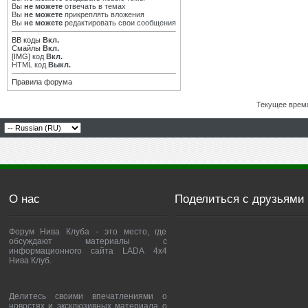
Вы
не можете
отвечать в темах
Вы
не можете
прикреплять вложения
Вы
не можете
редактировать свои сообщения
BB коды
Вкл.
Смайлы
Вкл.
[IMG]
код
Вкл.
HTML код
Выкл.
Правила форума
Текущее врем
О нас
Поделиться с друзьями
Форум Нива Клуба - это место, где
обсуждают материалы с
информационного сайта LADA 4x4
Нива Клуб.
Делитесь своими впечатлениями о
новостях и эксклюзивных материала о