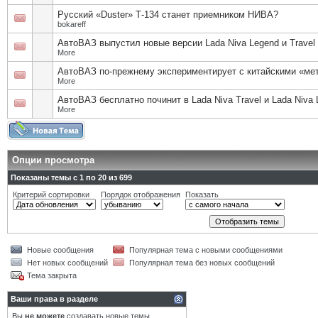
Русский «Duster» Т-134 станет приемником НИВА?
bokareff
АвтоВАЗ выпустил новые версии Lada Niva Legend и Travel
More
АвтоВАЗ по-прежнему экспериментирует с китайскими «ме
More
АвтоВАЗ бесплатно починит в Lada Niva Travel и Lada Niva
More
Опции просмотра
Показаны темы с 1 по 20 из 699
Критерий сортировки
Порядок отображения
Показать
Новые сообщения
Популярная тема с новыми сообщениями
Нет новых сообщений
Популярная тема без новых сообщений
Тема закрыта
Ваши права в разделе
Вы
не можете
создавать новые темы