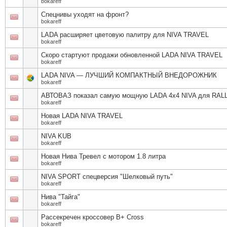
bokareff
Спецнивы уходят на фронт?
bokareff
LADA расширяет цветовую палитру для NIVA TRAVEL
bokareff
Скоро стартуют продажи обновленной LADA NIVA TRAVEL
bokareff
LADA NIVA — ЛУЧШИЙ КОМПАКТНЫЙ ВНЕДОРОЖНИК
bokareff
АВТОВАЗ показал самую мощную LADA 4x4 NIVA для RAL
bokareff
Новая LADA NIVA TRAVEL
bokareff
NIVA KUB
bokareff
Новая Нива Тревел с мотором 1.8 литра
bokareff
NIVA SPORT спецверсия "Шелковый путь"
bokareff
Нива "Тайга"
bokareff
Рассекречен кроссовер В+ Cross
bokareff