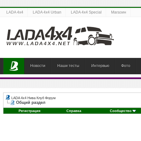
LADA 4x4
LADA 4x4 Urban
LADA 4x4 Special
Магазин
Новости
Наши тесты
Интервью
Фото
LADA 4x4 Нива Клуб Форум
Общий раздел
Регистрация
Справка
Сообщество