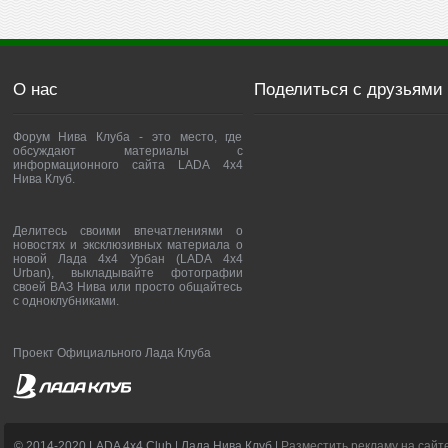
О нас
Поделиться с друзьями
Форум Нива Клуба - это место, где
обсуждают материалы с
информационного сайта LADA 4x4
Нива Клуб.
Делитесь своими впечатлениями о
новостях и эксклюзивных материала о
новой Лада 4х4 Урбан (LADA 4x4
Urban), выкладывайте фотографии
своей ВАЗ Нива или просто общайтесь
с одноклубниками.
Проект Официального Лада Клуба
© 2014-2020 LADA 4x4 Club | Лада Нива Клуб |
Разместить рекламу на сайт