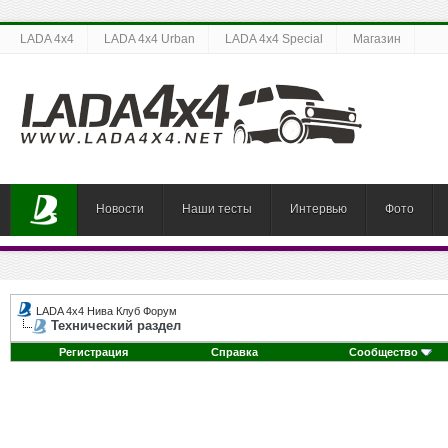
LADA 4x4
LADA 4x4 Urban
LADA 4x4 Special
Магазин
Новости
Наши тесты
Интервью
Фото
LADA 4x4 Нива Клуб Форум
Технический раздел
Регистрация
Справка
Сообщество