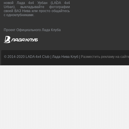
новой Лада 4х4 Урбан (LADA 4x4
Urban), выкладывайте фотографии
своей ВАЗ Нива или просто общайтесь
с одноклубниками.
Проект Официального Лада Клуба
© 2014-2020 LADA 4x4 Club | Лада Нива Клуб |
Разместить рекламу на сайт