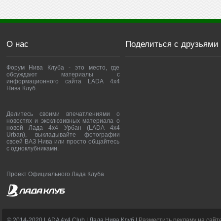
О нас
Поделиться с друзьями
Форум Нива Клуба - это место, где
обсуждают материалы с
информационного сайта LADA 4x4
Нива Клуб.
Делитесь своими впечатлениями о
новостях и эксклюзивных материала о
новой Лада 4х4 Урбан (LADA 4x4
Urban), выкладывайте фотографии
своей ВАЗ Нива или просто общайтесь
с одноклубниками.
Проект Официального Лада Клуба
© 2014-2020 LADA 4x4 Club | Лада Нива Клуб |
Разместить рекламу на сайт