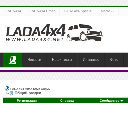
LADA 4x4
LADA 4x4 Urban
LADA 4x4 Special
Магазин
Новости
Наши тесты
Интервью
Фото
LADA 4x4 Нива Клуб Форум
Общий раздел
Регистрация
Справка
Сообщество