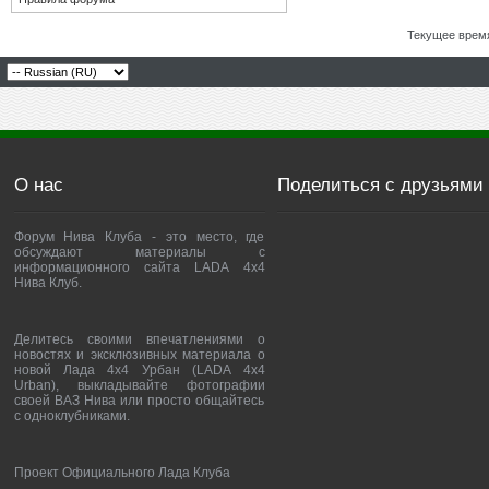
Текущее врем
О нас
Поделиться с друзьями
Форум Нива Клуба - это место, где
обсуждают материалы с
информационного сайта LADA 4x4
Нива Клуб.
Делитесь своими впечатлениями о
новостях и эксклюзивных материала о
новой Лада 4х4 Урбан (LADA 4x4
Urban), выкладывайте фотографии
своей ВАЗ Нива или просто общайтесь
с одноклубниками.
Проект Официального Лада Клуба