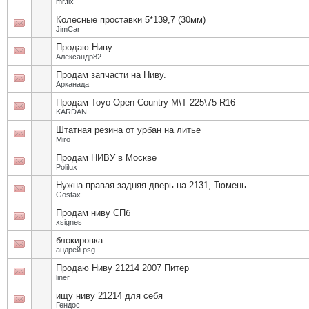
mr.fix
Колесные проставки 5*139,7 (30мм)
JimCar
Продаю Ниву
Александр82
Продам запчасти на Ниву.
Арканада
Продам Toyo Open Country M\T 225\75 R16
KARDAN
Штатная резина от урбан на литье
Miro
Продам НИВУ в Москве
Polilux
Нужна правая задняя дверь на 2131, Тюмень
Gostax
Продам ниву СПб
xsignes
блокировка
андрей psg
Продаю Ниву 21214 2007 Питер
liner
ищу ниву 21214 для себя
Гендос