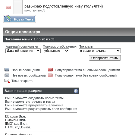
разбираю подготовленную ниву (тольятти)
константин63
Опции просмотра
Показаны темы с 1 по 20 из 63
Критерий сортировки
Порядок отображения
Показать
Новые сообщения
Популярная тема с новыми сообщениями
Нет новых сообщений
Популярная тема без новых сообщений
Тема закрыта
Ваши права в разделе
Вы
не можете
создавать новые темы
Вы
не можете
отвечать в темах
Вы
не можете
прикреплять вложения
Вы
не можете
редактировать свои сообщения
BB коды
Вкл.
Смайлы
Вкл.
[IMG]
код
Вкл.
HTML код
Выкл.
Правила форума