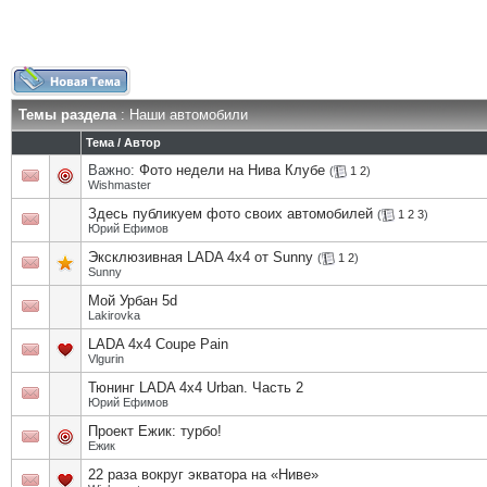
Темы раздела
: Наши автомобили
Тема
/
Автор
Важно:
Фото недели на Нива Клубе
(
1
2
)
Wishmaster
Здесь публикуем фото своих автомобилей
(
1
2
3
)
Юрий Ефимов
Эксклюзивная LADA 4x4 от Sunny
(
1
2
)
Sunny
Мой Урбан 5d
Lakirovka
LADA 4x4 Coupe Pain
Vlgurin
Тюнинг LADA 4x4 Urban. Часть 2
Юрий Ефимов
Проект Ежик: турбо!
Eжик
22 раза вокруг экватора на «Ниве»