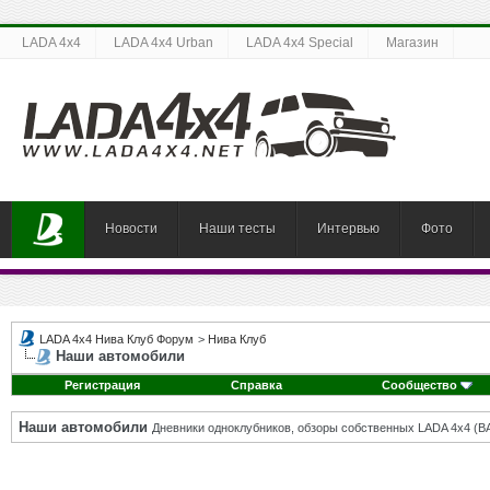
LADA 4x4
LADA 4x4 Urban
LADA 4x4 Special
Магазин
Новости
Наши тесты
Интервью
Фото
LADA 4x4 Нива Клуб Форум
>
Нива Клуб
Наши автомобили
Регистрация
Справка
Сообщество
Наши автомобили
Дневники одноклубников, обзоры собственных LADA 4x4 (В