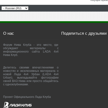
Текущее врем
О нас
Поделиться с друзьями
Форум Нива Клуба - это место, где
обсуждают материалы с
информационного сайта LADA 4x4
Нива Клуб.
Делитесь своими впечатлениями о
новостях и эксклюзивных материала о
новой Лада 4х4 Урбан (LADA 4x4
Urban), выкладывайте фотографии
своей ВАЗ Нива или просто общайтесь
с одноклубниками.
Проект Официального Лада Клуба