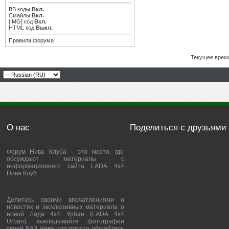
BB коды
Вкл.
Смайлы
Вкл.
[IMG]
код
Вкл.
HTML код
Выкл.
Правила форума
Текущее врем
О нас
Поделиться с друзьями
Форум Нива Клуба - это место, где
обсуждают материалы с
информационного сайта LADA 4x4
Нива Клуб.
Делитесь своими впечатлениями о
новостях и эксклюзивных материала о
новой Лада 4х4 Урбан (LADA 4x4
Urban), выкладывайте фотографии
своей ВАЗ Нива или просто общайтесь