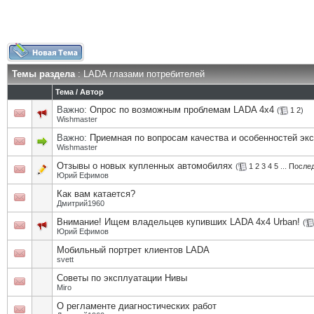
Темы раздела
: LADA глазами потребителей
Тема
/
Автор
Важно:
Опрос по возможным проблемам LADA 4х4
(
1
2
)
Wishmaster
Важно:
Приемная по вопросам качества и особенностей эк
Wishmaster
Отзывы о новых купленных автомобилях
(
1
2
3
4
5
...
Послед
Юрий Ефимов
Как вам катается?
Дмитрий1960
Внимание! Ищем владельцев купивших LADA 4x4 Urban!
(
Юрий Ефимов
Мобильный портрет клиентов LADA
svett
Советы по эксплуатации Нивы
Miro
О регламенте диагностических работ