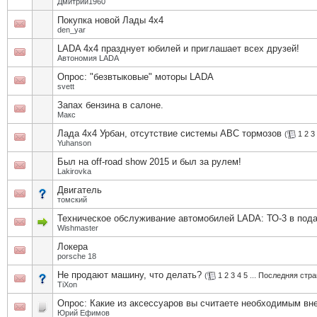
Дмитрий1960
Покупка новой Лады 4х4
den_yar
LADA 4x4 празднует юбилей и приглашает всех друзей!
Автономия LADA
Опрос: "безвтыковые" моторы LADA
svett
Запах бензина в салоне.
Макс
Лада 4х4 Урбан, отсутствие системы АВС тормозов
(
1
2
3
Yuhanson
Был на off-road show 2015 и был за рулем!
Lakirovka
Двигатель
томский
Техническое обслуживание автомобилей LADA: ТО-3 в под
Wishmaster
Локера
porsche 18
Не продают машину, что делать?
(
1
2
3
4
5
...
Последняя стра
TiXon
Опрос: Какие из аксессуаров вы считаете необходимым вне
Юрий Ефимов