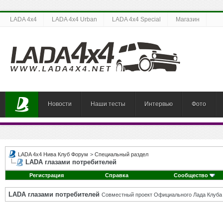
LADA 4x4
LADA 4x4 Urban
LADA 4x4 Special
Магазин
Новости
Наши тесты
Интервью
Фото
LADA 4x4 Нива Клуб Форум
>
Специальный раздел
LADA глазами потребителей
Регистрация
Справка
Сообщество
LADA глазами потребителей
Совместный проект Официального Лада Клуба