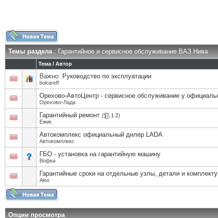
Темы раздела
: Гарантийное и сервисное обслуживание ВАЗ Нива
Тема
/
Автор
Важно:
Руководство по эксплуатации
bokareff
Орехово-АвтоЦентр - сервисное обслуживание у официаль
Орехово-Лада
Гарантийный ремонт
(
1
2
)
Eжик
Автокомплекс официальный дилер LADA
Автокомплекс
ГБО - установка на гарантийную машину
Вофка
Гарантийные сроки на отдельные узлы, детали и комплек
Alex
Опции просмотра