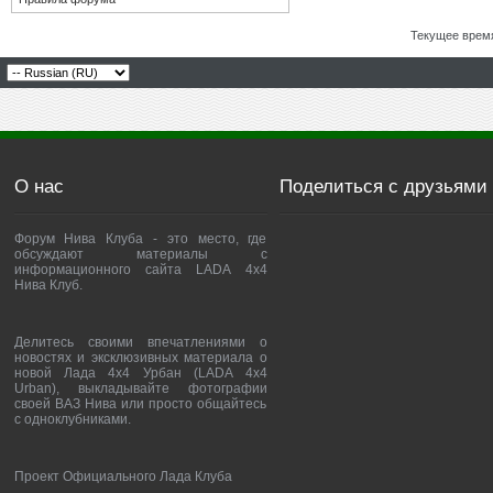
Текущее врем
О нас
Поделиться с друзьями
Форум Нива Клуба - это место, где
обсуждают материалы с
информационного сайта LADA 4x4
Нива Клуб.
Делитесь своими впечатлениями о
новостях и эксклюзивных материала о
новой Лада 4х4 Урбан (LADA 4x4
Urban), выкладывайте фотографии
своей ВАЗ Нива или просто общайтесь
с одноклубниками.
Проект Официального Лада Клуба