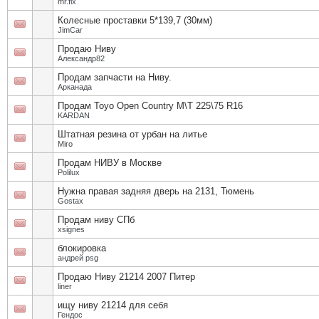
mr.fix
Колесные проставки 5*139,7 (30мм)
JimCar
Продаю Ниву
Александр82
Продам запчасти на Ниву.
Арканада
Продам Toyo Open Country M\T 225\75 R16
KARDAN
Штатная резина от урбан на литье
Miro
Продам НИВУ в Москве
Polilux
Нужна правая задняя дверь на 2131, Тюмень
Gostax
Продам ниву СПб
xsignes
блокировка
андрей psg
Продаю Ниву 21214 2007 Питер
liner
ищу ниву 21214 для себя
Гендос