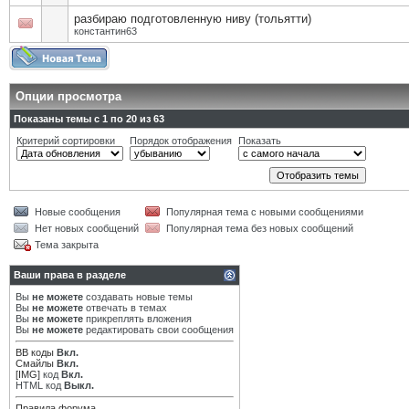
разбираю подготовленную ниву (тольятти)
константин63
Опции просмотра
Показаны темы с 1 по 20 из 63
Критерий сортировки
Порядок отображения
Показать
Новые сообщения
Популярная тема с новыми сообщениями
Нет новых сообщений
Популярная тема без новых сообщений
Тема закрыта
Ваши права в разделе
Вы
не можете
создавать новые темы
Вы
не можете
отвечать в темах
Вы
не можете
прикреплять вложения
Вы
не можете
редактировать свои сообщения
BB коды
Вкл.
Смайлы
Вкл.
[IMG]
код
Вкл.
HTML код
Выкл.
Правила форума