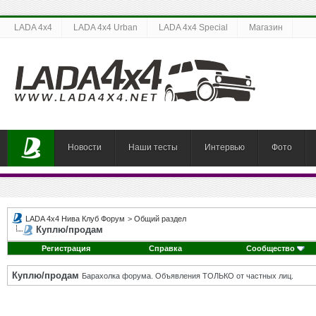
LADA 4x4
LADA 4x4 Urban
LADA 4x4 Special
Магазин
Новости
Наши тесты
Интервью
Фото
LADA 4x4 Нива Клуб Форум
>
Общий раздел
Куплю/продам
Регистрация
Справка
Сообщество
Куплю/продам
Барахолка форума. Объявления ТОЛЬКО от частных лиц.