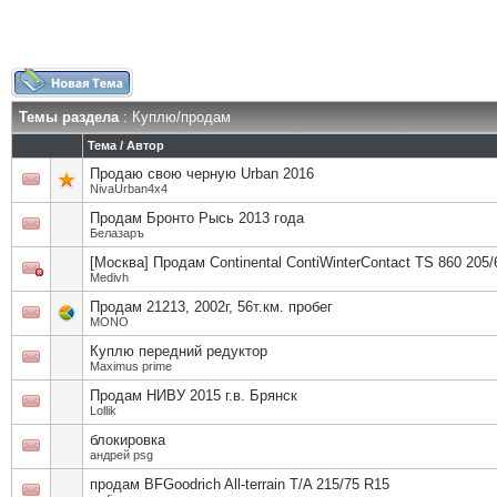
Темы раздела
: Куплю/продам
Тема
/
Автор
Продаю свою черную Urban 2016
NivaUrban4x4
Продам Бронто Рысь 2013 года
Белазаръ
[Москва] Продам Continental ContiWinterContact TS 860 205
Medivh
Продам 21213, 2002г, 56т.км. пробег
MONO
Куплю передний редуктор
Maximus prime
Продам НИВУ 2015 г.в. Брянск
Lollik
блокировка
андрей psg
продам BFGoodrich All-terrain T/A 215/75 R15