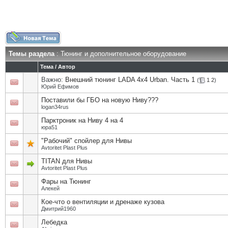
Темы раздела
: Тюнинг и дополнительное оборудование
Тема
/
Автор
Важно:
Внешний тюнинг LADA 4x4 Urban. Часть 1
(
1
2
)
Юрий Ефимов
Поставили бы ГБО на новую Ниву???
logan34rus
Парктроник на Ниву 4 на 4
юра51
"Рабочий" спойлер для Нивы
Avtoritet Plast Plus
TITAN для Нивы
Avtoritet Plast Plus
Фары на Тюнинг
Алекей
Кое-что о вентиляции и дренаже кузова
Дмитрий1960
Лебедка