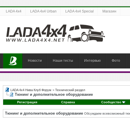
LADA 4x4
LADA 4x4 Urban
LADA 4x4 Special
Магазин
Новости
Наши тесты
Интервью
Фото
LADA 4x4 Нива Клуб Форум
>
Технический раздел
Тюнинг и дополнительное оборудование
Регистрация
Справка
Сообщество
Тюнинг и дополнительное оборудование
Обсуждаем всевозможный тюни