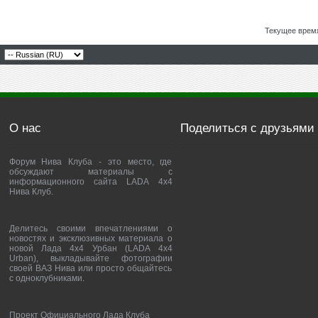
Текущее врем
О нас
Поделиться с друзьями
Форум Нива Клуба - это место, где
обсуждают материалы с
информационного сайта LADA 4x4
Нива Клуб.
Делитесь своими впечатлениями о
новостях и эксклюзивных материала о
новой Лада 4х4 Урбан (LADA 4x4
Urban), выкладывайте фотографии
своей ВАЗ Нива или просто общайтесь
с одноклубниками.
Проект Официального Лада Клуба