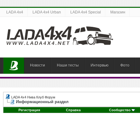
LADA 4x4
LADA 4x4 Urban
LADA 4x4 Special
Магазин
Новости
Наши тесты
Интервью
Фото
LADA 4x4 Нива Клуб Форум
Информационный раздел
Регистрация
Справка
Сообщество