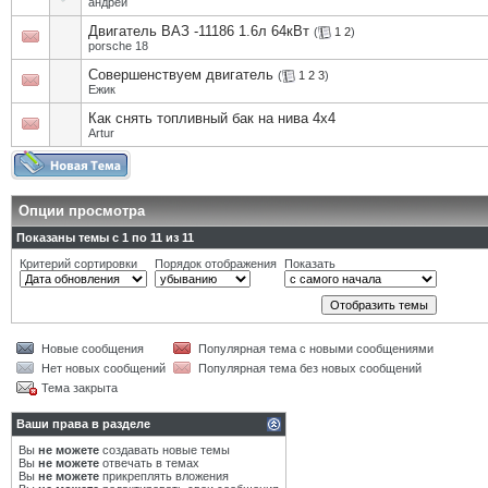
андреи
Двигатель ВАЗ -11186 1.6л 64кВт
(
1
2
)
porsche 18
Совершенствуем двигатель
(
1
2
3
)
Eжик
Как снять топливный бак на нива 4х4
Artur
Опции просмотра
Показаны темы с 1 по 11 из 11
Критерий сортировки
Порядок отображения
Показать
Новые сообщения
Популярная тема с новыми сообщениями
Нет новых сообщений
Популярная тема без новых сообщений
Тема закрыта
Ваши права в разделе
Вы
не можете
создавать новые темы
Вы
не можете
отвечать в темах
Вы
не можете
прикреплять вложения