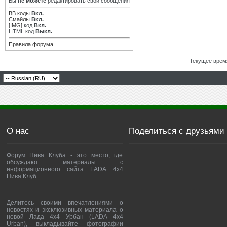
Вы
не можете
редактировать свои сообщения
BB коды
Вкл.
Смайлы
Вкл.
[IMG]
код
Вкл.
HTML код
Выкл.
Правила форума
Текущее врем
О нас
Поделиться с друзьями
Форум Нива Клуба - это место, где
обсуждают материалы с
информационного сайта LADA 4x4
Нива Клуб.
Делитесь своими впечатлениями о
новостях и эксклюзивных материала о
новой Лада 4х4 Урбан (LADA 4x4
Urban), выкладывайте фотографии