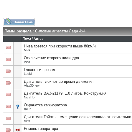
Темы раздела
: Силовые агрегаты Лада 4х4
Тема
/
Автор
Нива греется при скорости выше 80км/ч
Мич
Отключение второго цилиндра
Vlad
Глохнет и провал.
Leokl
Двигатель глохнет во время движения
Alex30new
Двигатель ВАЗ-21179, 1.8 литра. Конструкция
NivaHot
Обработка карбюратора
Диня
Двигатели Тойоты - смещение оси коленвала относительно
Alex
Ремень генератора