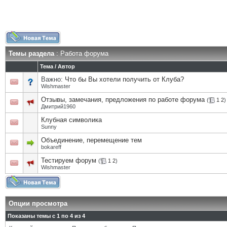
Темы раздела
: Работа форума
Тема
/
Автор
Важно:
Что бы Вы хотели получить от Клуба?
Wishmaster
Отзывы, замечания, предложения по работе форума
(
1
2
)
Дмитрий1960
Клубная символика
Sunny
Объединение, перемещение тем
bokareff
Тестируем форум
(
1
2
)
Wishmaster
Опции просмотра
Показаны темы с 1 по 4 из 4