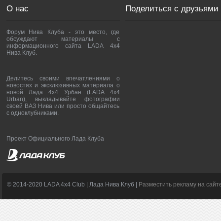
О нас
Поделиться с друзьями
Форум Нива Клуба - это место, где
обсуждают материалы с
информационного сайта LADA 4x4
Нива Клуб.
Делитесь своими впечатлениями о
новостях и эксклюзивных материала о
новой Лада 4х4 Урбан (LADA 4x4
Urban), выкладывайте фотографии
своей ВАЗ Нива или просто общайтесь
с одноклубниками.
Проект Официального Лада Клуба
© 2014-2020 LADA 4x4 Club | Лада Нива Клуб |
Разместить рекламу на сайт