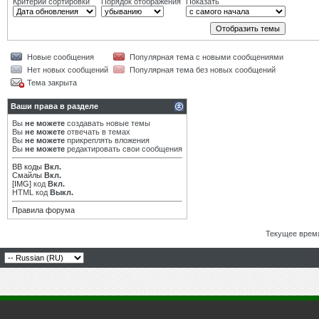
Критерий сортировки
Порядок отображения
Показать
Новые сообщения
Популярная тема с новыми сообщениями
Нет новых сообщений
Популярная тема без новых сообщений
Тема закрыта
Ваши права в разделе
Вы
не можете
создавать новые темы
Вы
не можете
отвечать в темах
Вы
не можете
прикреплять вложения
Вы
не можете
редактировать свои сообщения
BB коды
Вкл.
Смайлы
Вкл.
[IMG]
код
Вкл.
HTML код
Выкл.
Правила форума
Текущее врем