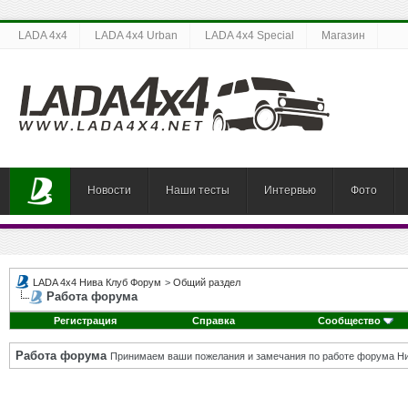
LADA 4x4
LADA 4x4 Urban
LADA 4x4 Special
Магазин
Новости
Наши тесты
Интервью
Фото
LADA 4x4 Нива Клуб Форум
>
Общий раздел
Работа форума
Регистрация
Справка
Сообщество
Работа форума
Принимаем ваши пожелания и замечания по работе форума Ни