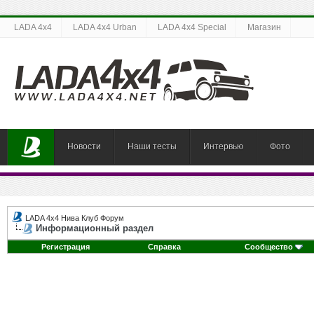
LADA 4x4
LADA 4x4 Urban
LADA 4x4 Special
Магазин
Новости
Наши тесты
Интервью
Фото
LADA 4x4 Нива Клуб Форум
Информационный раздел
Регистрация
Справка
Сообщество