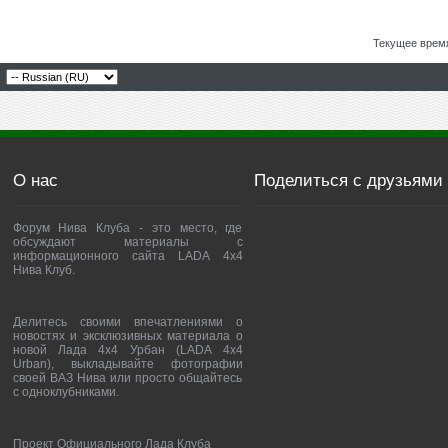
Текущее врем
О нас
Поделиться с друзьями
Форум Нива Клуба - это место, где
обсуждают материалы с
информационного сайта LADA 4x4
Нива Клуб.
Делитесь своими впечатлениями о
новостях и эксклюзивных материала о
новой Лада 4х4 Урбан (LADA 4x4
Urban), выкладывайте фотографии
своей ВАЗ Нива или просто общайтесь
с одноклубниками.
Проект Официального Лада Клуба