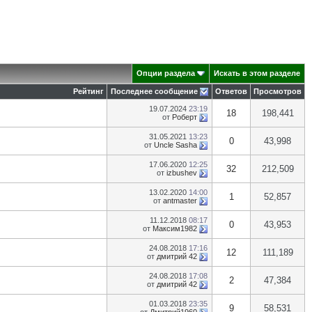
Опции раздела
Искать в этом разделе
Рейтинг
Последнее сообщение
Ответов
Просмотров
19.07.2024
23:19
18
198,441
от
Роберт
31.05.2021
13:23
0
43,998
от
Uncle Sasha
17.06.2020
12:25
32
212,509
от
izbushev
13.02.2020
14:00
1
52,857
от
antmaster
11.12.2018
08:17
0
43,953
от
Максим1982
24.08.2018
17:16
12
111,189
от
дмитрий 42
24.08.2018
17:08
2
47,384
от
дмитрий 42
01.03.2018
23:35
9
58,531