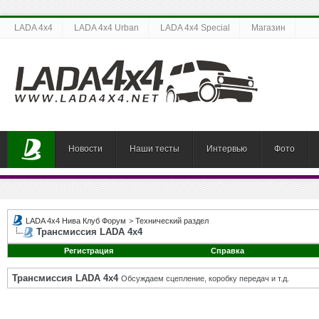
LADA 4x4
LADA 4x4 Urban
LADA 4x4 Special
Магазин
Новости
Наши тесты
Интервью
Фото
LADA 4x4 Нива Клуб Форум
>
Технический раздел
Трансмиссия LADA 4x4
Регистрация
Справка
Трансмиссия LADA 4x4
Обсуждаем сцепление, коробку передач и т.д.