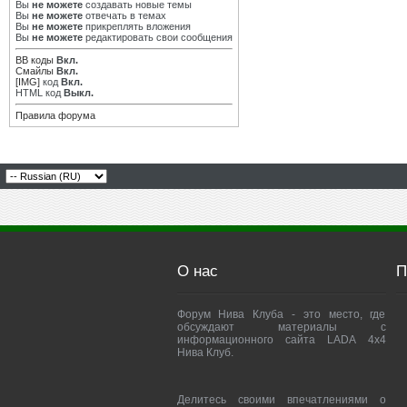
Вы
не можете
создавать новые темы
Вы
не можете
отвечать в темах
Вы
не можете
прикреплять вложения
Вы
не можете
редактировать свои сообщения
BB коды
Вкл.
Смайлы
Вкл.
[IMG]
код
Вкл.
HTML код
Выкл.
Правила форума
О нас
П
Форум Нива Клуба - это место, где
обсуждают материалы с
информационного сайта LADA 4x4
Нива Клуб.
Делитесь своими впечатлениями о