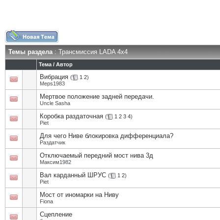
Темы раздела
: Трансмиссия LADA 4x4
Тема
/
Автор
Вибрация
(
1
2
)
Meps1983
Мертвое положение задней передачи.
Uncle Sasha
Коробка раздаточная
(
1
2
3
4
)
Piet
Для чего Ниве блокировка дифференциала?
Раздатчик
Отключаемый передний мост нива 3д
Максим1982
Вал карданный ШРУС
(
1
2
)
Piet
Мост от иномарки на Ниву
Fiona
Сцепление