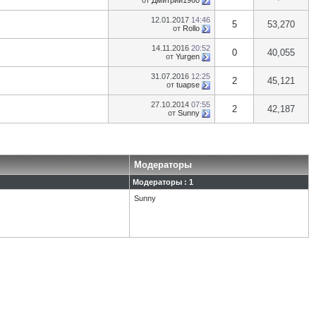
от
Дмитрий1960
12.01.2017
14:46
5
53,270
от
Rollo
14.11.2016
20:52
0
40,055
от
Yurgen
31.07.2016
12:25
2
45,121
от
tuapse
27.10.2014
07:55
2
42,187
от
Sunny
Модераторы
Модераторы : 1
Sunny