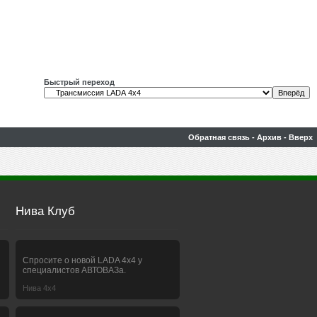
Быстрый переход
Обратная связь
-
Архив
-
Вверх
Нива Клуб
Спросите о новой LADA 4x4 у
специалистов АВТОВАЗа.
Нива 4х4