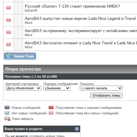
Русский «Duster» Т-134 станет приемником НИВА?
bokareff
АвтоВАЗ выпустил новые версии Lada Niva Legend и Travel
More
АвтоВАЗ по-прежнему экспериментирует с китайскими «ме
More
АвтоВАЗ бесплатно починит в Lada Niva Travel и Lada Niva
More
Опции просмотра
Показаны темы с 1 по 20 из 699
Критерий сортировки
Порядок отображения
Показать
Новые сообщения
Популярная тема с новыми сообщениями
Нет новых сообщений
Популярная тема без новых сообщений
Тема закрыта
Ваши права в разделе
Вы
не можете
создавать новые темы