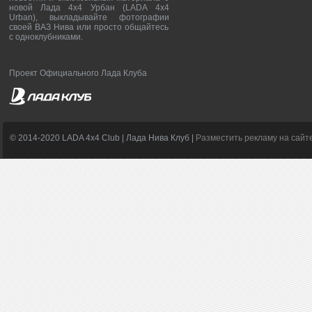
новой Лада 4х4 Урбан (LADA 4x4
Urban), выкладывайте фотографии
своей ВАЗ Нива или просто общайтесь
с одноклубниками.
Проект Официального Лада Клуба
© 2014-2020 LADA 4x4 Club | Лада Нива Клуб |
Разместить рекламу на сайт