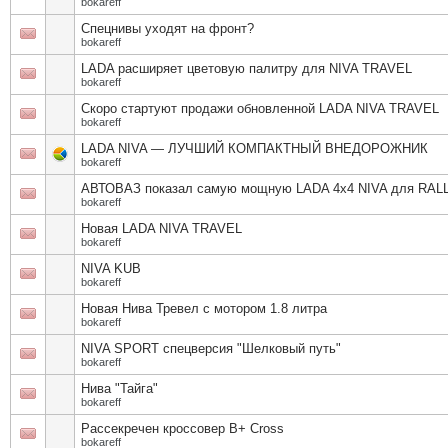
bokareff
Спецнивы уходят на фронт?
bokareff
LADA расширяет цветовую палитру для NIVA TRAVEL
bokareff
Скоро стартуют продажи обновленной LADA NIVA TRAVEL
bokareff
LADA NIVA — ЛУЧШИЙ КОМПАКТНЫЙ ВНЕДОРОЖНИК
bokareff
АВТОВАЗ показал самую мощную LADA 4x4 NIVA для RAL
bokareff
Новая LADA NIVA TRAVEL
bokareff
NIVA KUB
bokareff
Новая Нива Тревел с мотором 1.8 литра
bokareff
NIVA SPORT спецверсия "Шелковый путь"
bokareff
Нива "Тайга"
bokareff
Рассекречен кроссовер В+ Cross
bokareff