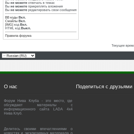
Вы
не можете
отвечать в темах
Вы
не можете
прикреплять вложения
Вы
не можете
редактировать свои сообщения
BB коды
Вкл.
Смайлы
Вкл.
[IMG]
код
Вкл.
HTML код
Выкл.
Правила форума
Текущее врем
О нас
Поделиться с друзьями
Форум Нива Клуба - это место, где
обсуждают материалы с
информационного сайта LADA 4x4
Нива Клуб.
Делитесь своими впечатлениями о
новостях и эксклюзивных материала о