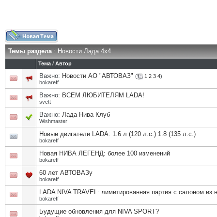
Темы раздела
: Новости Лада 4х4
Тема
/
Автор
Важно:
Новости АО "АВТОВАЗ"
(
1
2
3
4
)
bokareff
Важно:
ВСЕМ ЛЮБИТЕЛЯМ LADA!
svett
Важно:
Лада Нива Клуб
Wishmaster
Новые двигатели LADA: 1.6 л (120 л.с.) 1.8 (135 л.с.)
bokareff
Новая НИВА ЛЕГЕНД: более 100 изменений
bokareff
60 лет АВТОВАЗу
bokareff
LADA NIVA TRAVEL: лимитированная партия с салоном из 
bokareff
Будущие обновления для NIVA SPORT?