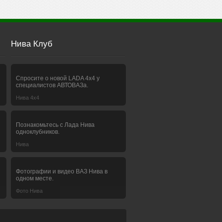
Нива Клуб
Спросите о новой LADA 4x4 у
специалистов АВТОВАЗа.
Нива 4х4
Познакомьтесь с Лада Нива
одноклубников.
Нива
Фотографии и видео ВАЗ Нива в
одном месте.
Фото Нива