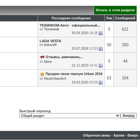
Искать в этом разделе
Последнее сообщение
Тем
Сообщений
ТЕХИНКОМ-Авто - официальный...
5
621
от
Техинком
30.04.2020
18:26
LADA VESTA
50
250
от
bokareff
25.07.2026
12:53
Отзывы, замечания,...
5
44
от
More
21.11.2023
19:41
Продаю свою черную Urban 2016
63
104
от
NivaUrban4x4
19.03.2020
20:05
Быстрый переход
Обратная связь
-
Архив
-
Вверх