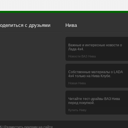
оделиться с друзьями
Нива
Важные и интересные новости о
Лада 4х4.
Новости ВАЗ Нива
Собственные материалы о LADA
4x4 только на Нива Клубе.
Новая Нива
Читайте тест-драйвы ВАЗ Нива
перед покупкой.
Купить Ниву
б |
Разместить рекламу на сайте