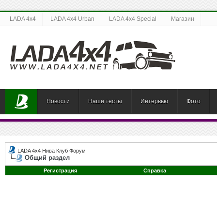
LADA 4x4
LADA 4x4 Urban
LADA 4x4 Special
Магазин
Новости
Наши тесты
Интервью
Фото
LADA 4x4 Нива Клуб Форум
Общий раздел
Регистрация
Справка