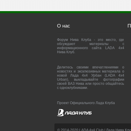
О нас
П
Форум Нива Клуба - это место, где
обсуждают материалы с
информационного сайта LADA 4x4
Нива Клуб.
Делитесь своими впечатлениями о
новостях и эксклюзивных материала о
новой Лада 4х4 Урбан (LADA 4x4
Urban), выкладывайте фотографии
своей ВАЗ Нива или просто общайтесь
с одноклубниками.
Проект Официального Лада Клуба
© 2014-2020 LADA 4x4 Club | Лада Нива Клу