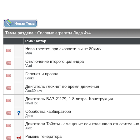
Темы раздела
: Силовые агрегаты Лада 4х4
Тема
/
Автор
Нива греется при скорости выше 80км/ч
Мич
Отключение второго цилиндра
Vlad
Глохнет и провал.
Leokl
Двигатель глохнет во время движения
Alex30new
Двигатель ВАЗ-21179, 1.8 литра. Конструкция
NivaHot
Обработка карбюратора
Диня
Двигатели Тойоты - смещение оси коленвала относительно
Alex
Ремень генератора