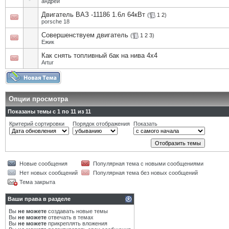
андреи
Двигатель ВАЗ -11186 1.6л 64кВт
(
1
2
)
porsche 18
Совершенствуем двигатель
(
1
2
3
)
Eжик
Как снять топливный бак на нива 4х4
Artur
Опции просмотра
Показаны темы с 1 по 11 из 11
Критерий сортировки
Порядок отображения
Показать
Новые сообщения
Популярная тема с новыми сообщениями
Нет новых сообщений
Популярная тема без новых сообщений
Тема закрыта
Ваши права в разделе
Вы
не можете
создавать новые темы
Вы
не можете
отвечать в темах
Вы
не можете
прикреплять вложения