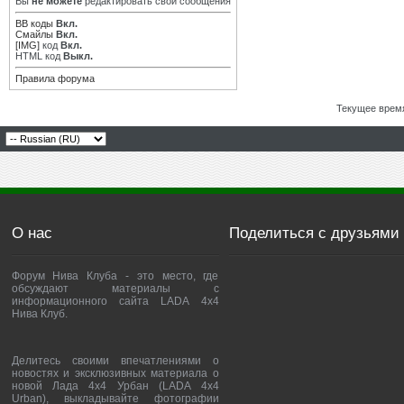
Вы
не можете
редактировать свои сообщения
BB коды
Вкл.
Смайлы
Вкл.
[IMG]
код
Вкл.
HTML код
Выкл.
Правила форума
Текущее врем
О нас
Поделиться с друзьями
Форум Нива Клуба - это место, где
обсуждают материалы с
информационного сайта LADA 4x4
Нива Клуб.
Делитесь своими впечатлениями о
новостях и эксклюзивных материала о
новой Лада 4х4 Урбан (LADA 4x4
Urban), выкладывайте фотографии