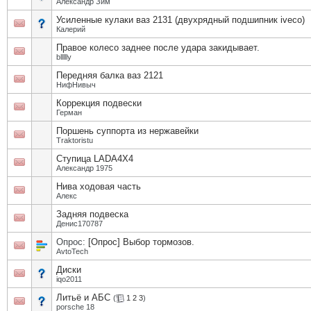
Александр Зим
Усиленные кулаки ваз 2131 (двухрядный подшипник iveco)
Калерий
Правое колесо заднее после удара закидывает.
bllllly
Передняя балка ваз 2121
НифНивыч
Коррекция подвески
Герман
Поршень суппорта из нержавейки
Traktoristu
Ступица LADA4X4
Александр 1975
Нива ходовая часть
Алекс
Задняя подвеска
Денис170787
Опрос:
[Опрос] Выбор тормозов.
AvtoTech
Диски
iqo2011
Литьё и АБС
(
1
2
3
)
porsche 18