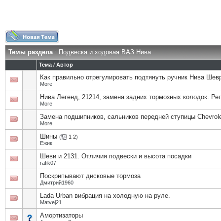
Темы раздела
: Подвеска и ходовая ВАЗ Нива
Тема
/
Автор
Как правильно отрегулировать подтянуть ручник Нива Шев
More
Нива Легенд, 21214, замена задних тормозных колодок. Ре
More
Замена подшипников, сальников передней ступицы Chevrole
More
Шины
(
1
2
)
Eжик
Шеви и 2131. Отличия подвески и высота посадки
rafik07
Поскрипывают дисковые тормоза
Дмитрий1960
Lada Urban вибрация на холодную на руле.
Matvej21
Амортизаторы