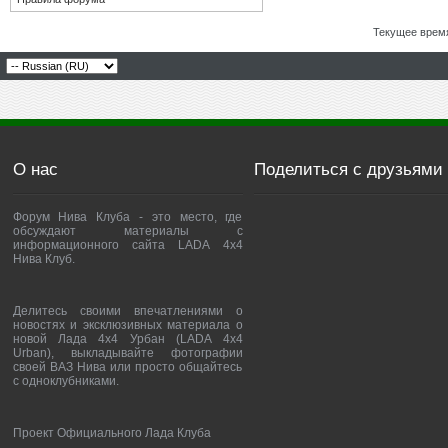
Текущее врем
О нас
Поделиться с друзьями
Форум Нива Клуба - это место, где
обсуждают материалы с
информационного сайта LADA 4x4
Нива Клуб.
Делитесь своими впечатлениями о
новостях и эксклюзивных материала о
новой Лада 4х4 Урбан (LADA 4x4
Urban), выкладывайте фотографии
своей ВАЗ Нива или просто общайтесь
с одноклубниками.
Проект Официального Лада Клуба