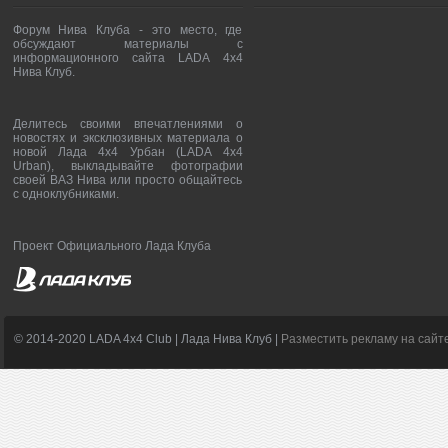
Форум Нива Клуба - это место, где
обсуждают материалы с
информационного сайта LADA 4x4
Нива Клуб.
Делитесь своими впечатлениями о
новостях и эксклюзивных материала о
новой Лада 4х4 Урбан (LADA 4x4
Urban), выкладывайте фотографии
своей ВАЗ Нива или просто общайтесь
с одноклубниками.
Проект Официального Лада Клуба
© 2014-2020 LADA 4x4 Club | Лада Нива Клуб |
Разместить рекламу на сайт