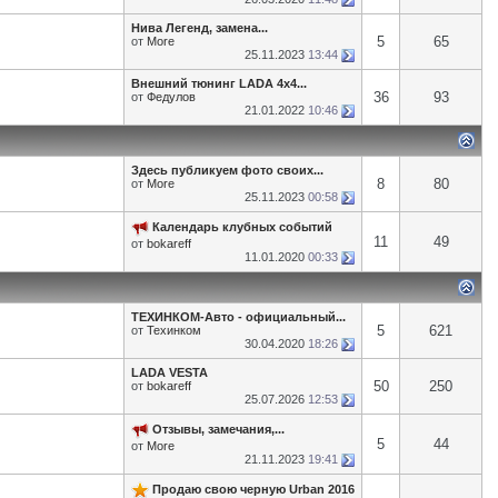
Нива Легенд, замена...
5
65
от
More
25.11.2023
13:44
Внешний тюнинг LADA 4x4...
36
93
от
Федулов
21.01.2022
10:46
Здесь публикуем фото своих...
8
80
от
More
25.11.2023
00:58
Календарь клубных событий
11
49
от
bokareff
11.01.2020
00:33
ТЕХИНКОМ-Авто - официальный...
5
621
от
Техинком
30.04.2020
18:26
LADA VESTA
50
250
от
bokareff
25.07.2026
12:53
Отзывы, замечания,...
5
44
от
More
21.11.2023
19:41
Продаю свою черную Urban 2016