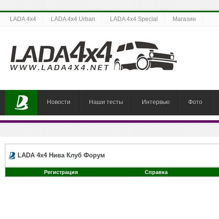
LADA 4x4
LADA 4x4 Urban
LADA 4x4 Special
Магазин
Новости
Наши тесты
Интервью
Фото
LADA 4x4 Нива Клуб Форум
Регистрация
Справка