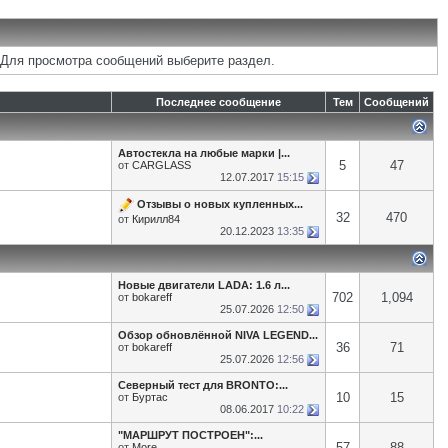
 Для просмотра сообщений выберите раздел.
Последнее сообщение
Тем
Сообщений
Автостекла на любые марки |...
5
47
от
CARGLASS
12.07.2017
15:15
Отзывы о новых купленных...
32
470
от
Кирилл84
20.12.2023
13:35
Новые двигатели LADA: 1.6 л...
702
1,094
от
bokareff
25.07.2026
12:50
Обзор обновлённой NIVA LEGEND...
36
71
от
bokareff
25.07.2026
12:56
Северный тест для BRONTO:...
10
15
от
Буртас
08.06.2017
10:22
"МАРШРУТ ПОСТРОЕН":...
57
88
от
More