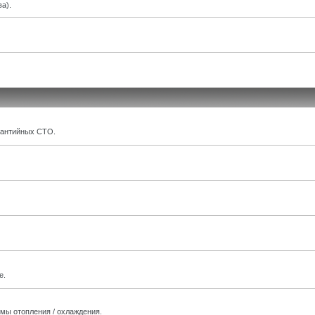
а).
рантийных СТО.
е.
мы отопления / охлаждения.