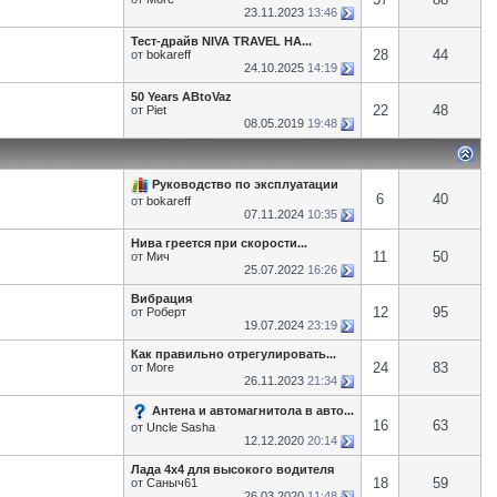
23.11.2023
13:46
Тест-драйв NIVA TRAVEL НА...
28
44
от
bokareff
24.10.2025
14:19
50 Years ABtoVaz
22
48
от
Piet
08.05.2019
19:48
Руководство по эксплуатации
6
40
от
bokareff
07.11.2024
10:35
Нива греется при скорости...
11
50
от
Мич
25.07.2022
16:26
Вибрация
12
95
от
Роберт
19.07.2024
23:19
Как правильно отрегулировать...
24
83
от
More
26.11.2023
21:34
Антена и автомагнитола в авто...
16
63
от
Uncle Sasha
12.12.2020
20:14
Лада 4х4 для высокого водителя
18
59
от
Саныч61
26.03.2020
11:48