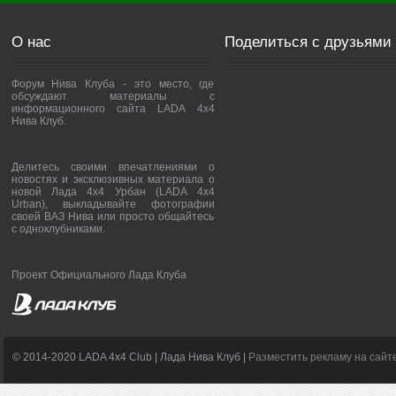
О нас
Поделиться с друзьями
Форум Нива Клуба - это место, где
обсуждают материалы с
информационного сайта LADA 4x4
Нива Клуб.
Делитесь своими впечатлениями о
новостях и эксклюзивных материала о
новой Лада 4х4 Урбан (LADA 4x4
Urban), выкладывайте фотографии
своей ВАЗ Нива или просто общайтесь
с одноклубниками.
Проект Официального Лада Клуба
© 2014-2020 LADA 4x4 Club | Лада Нива Клуб |
Разместить рекламу на сайт