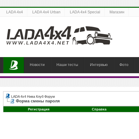
LADA 4x4
LADA 4x4 Urban
LADA 4x4 Special
Магазин
Новости
Наши тесты
Интервью
Фото
LADA 4x4 Нива Клуб Форум
Форма смены пароля
Регистрация
Справка