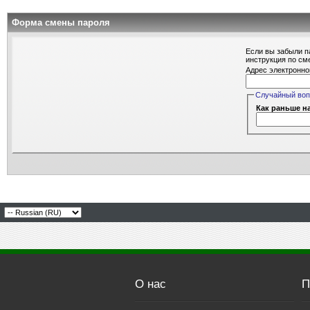
Форма смены пароля
Если вы забыли п
инструкция по см
Адрес электронно
Случайный во
Как раньше н
О нас
П