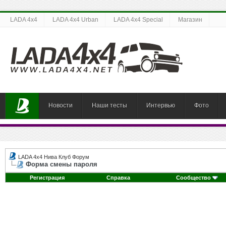
LADA 4x4
LADA 4x4 Urban
LADA 4x4 Special
Магазин
Новости
Наши тесты
Интервью
Фото
LADA 4x4 Нива Клуб Форум
Форма смены пароля
Регистрация
Справка
Сообщество