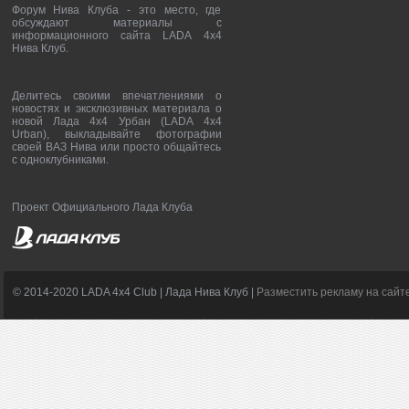
Форум Нива Клуба - это место, где
обсуждают материалы с
информационного сайта LADA 4x4
Нива Клуб.
Делитесь своими впечатлениями о
новостях и эксклюзивных материала о
новой Лада 4х4 Урбан (LADA 4x4
Urban), выкладывайте фотографии
своей ВАЗ Нива или просто общайтесь
с одноклубниками.
Проект Официального Лада Клуба
© 2014-2020 LADA 4x4 Club | Лада Нива Клуб |
Разместить рекламу на сайт