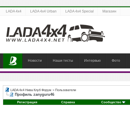
LADA 4x4
LADA 4x4 Urban
LADA 4x4 Special
Магазин
Новости
Наши тесты
Интервью
Фото
LADA 4x4 Нива Клуб Форум
>
Пользователи
Профиль zanyguru46
Регистрация
Справка
Сообщество