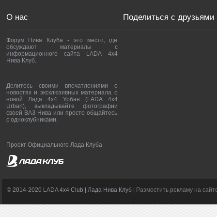
О нас
Поделиться с друзьями
Форум Нива Клуба - это место, где
обсуждают материалы с
информационного сайта LADA 4x4
Нива Клуб.
Делитесь своими впечатлениями о
новостях и эксклюзивных материала о
новой Лада 4х4 Урбан (LADA 4x4
Urban), выкладывайте фотографии
своей ВАЗ Нива или просто общайтесь
с одноклубниками.
Проект Официального Лада Клуба
© 2014-2020 LADA 4x4 Club | Лада Нива Клуб |
Разместить рекламу на сайт