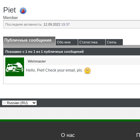
Piet
Member
Последняя активность:
12.09.2022
19:37
Публичные сообщения
Обо мне
Статистика
Связь
Показано с 1 по
1
из
1
публичных сообщений
Wishmaster
Hello, Piet! Check your email, pls.
О нас
П