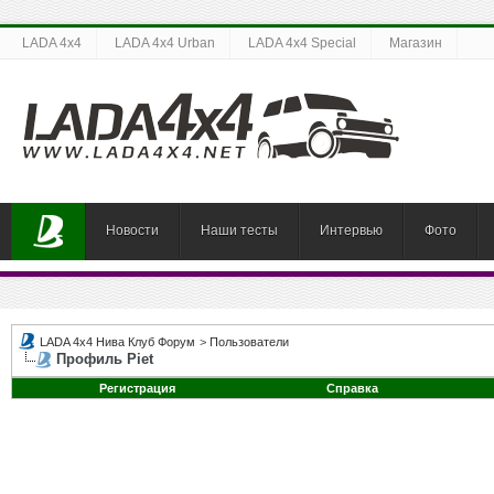
LADA 4x4
LADA 4x4 Urban
LADA 4x4 Special
Магазин
Новости
Наши тесты
Интервью
Фото
LADA 4x4 Нива Клуб Форум
>
Пользователи
Профиль Piet
Регистрация
Справка