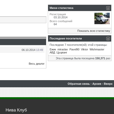
Мини-статистика
Регистрация
03.10.2014
Всего сообщений
64
Показать всю статистику
Последние посетители
Последние 7 посетителя(ей) этой страницы:
Eжик
miraslav
Pavel90
Viktor
Wishmaster
06.10.2014
13:49
АВД
Цуцванг
Эта страница была посещена
150,371
раз
Весь диалог
Обратная связь
-
Архив
-
Вверх
Нива Клуб