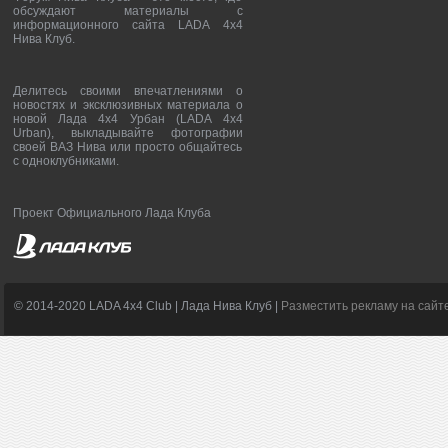
обсуждают материалы с
информационного сайта LADA 4x4
Нива Клуб.
Делитесь своими впечатлениями о
новостях и эксклюзивных материала о
новой Лада 4х4 Урбан (LADA 4x4
Urban), выкладывайте фотографии
своей ВАЗ Нива или просто общайтесь
с одноклубниками.
Проект Официального Лада Клуба
© 2014-2020 LADA 4x4 Club | Лада Нива Клуб |
Разместить рекламу на сайт