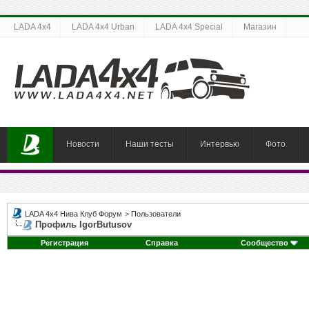
LADA 4x4
LADA 4x4 Urban
LADA 4x4 Special
Магазин
Новости
Наши тесты
Интервью
Фото
LADA 4x4 Нива Клуб Форум
>
Пользователи
Профиль IgorButusov
Регистрация
Справка
Сообщество