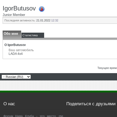
IgorButusov
Junior Member
Последняя активность:
21.01.2022
12:32
Обо мне
Статистика
О IgorButusov
Ваш автомобиль
LADA 4x4
Текущее врем
О нас
Поделиться с друзьями
Форум Нива Клуба - это место, где