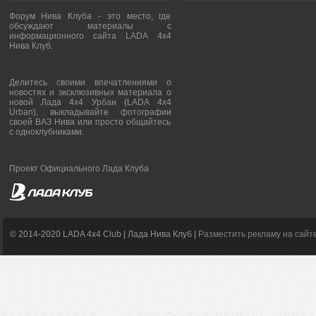
Форум Нива Клуба - это место, где
обсуждают материалы с
информационного сайта LADA 4x4
Нива Клуб.
Делитесь своими впечатлениями о
новостях и эксклюзивных материала о
новой Лада 4х4 Урбан (LADA 4x4
Urban), выкладывайте фотографии
своей ВАЗ Нива или просто общайтесь
с одноклубниками.
Проект Официального Лада Клуба
© 2014-2020 LADA 4x4 Club | Лада Нива Клуб |
Разместить рекламу на сайт