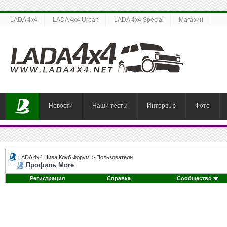
LADA 4x4
LADA 4x4 Urban
LADA 4x4 Special
Магазин
Новости
Наши тесты
Интервью
Фото
LADA 4x4 Нива Клуб Форум
>
Пользователи
Профиль More
Регистрация
Справка
Сообщество