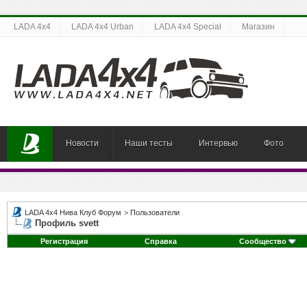
LADA 4x4
LADA 4x4 Urban
LADA 4x4 Special
Магазин
Новости
Наши тесты
Интервью
Фото
LADA 4x4 Нива Клуб Форум
>
Пользователи
Профиль svett
Регистрация
Справка
Сообщество