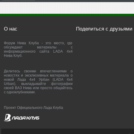
О нас
Поделиться с друзьями
Форум Нива Клуба - это место, где
обсуждают материалы с
информационного сайта LADA 4x4
Нива Клуб.
Делитесь своими впечатлениями о
новостях и эксклюзивных материала о
новой Лада 4х4 Урбан (LADA 4x4
Urban), выкладывайте фотографии
своей ВАЗ Нива или просто общайтесь
с одноклубниками.
Проект Официального Лада Клуба