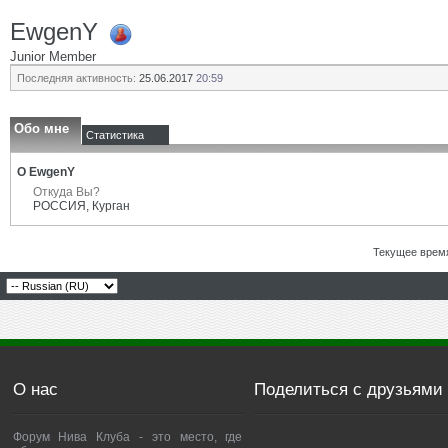
EwgenY
Junior Member
Последняя активность:
25.06.2017
20:59
Обо мне
Статистика
О EwgenY
Откуда Вы?
РОССИЯ, Курган
Текущее врем
О нас
Поделиться с друзьями
Форум Нива Клуба - это место, где