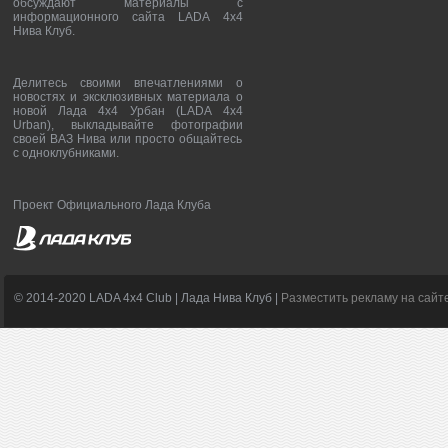
обсуждают материалы с
информационного сайта LADA 4x4
Нива Клуб.
Делитесь своими впечатлениями о
новостях и эксклюзивных материала о
новой Лада 4х4 Урбан (LADA 4x4
Urban), выкладывайте фотографии
своей ВАЗ Нива или просто общайтесь
с одноклубниками.
Проект Официального Лада Клуба
© 2014-2020 LADA 4x4 Club | Лада Нива Клуб |
Разместить рекламу на сайт