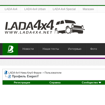
LADA 4x4
LADA 4x4 Urban
LADA 4x4 Special
Магазин
Новости
Наши тесты
Интервью
Фото
LADA 4x4 Нива Клуб Форум
>
Пользователи
Профиль EwgenY
Регистрация
Справка
Сообщество