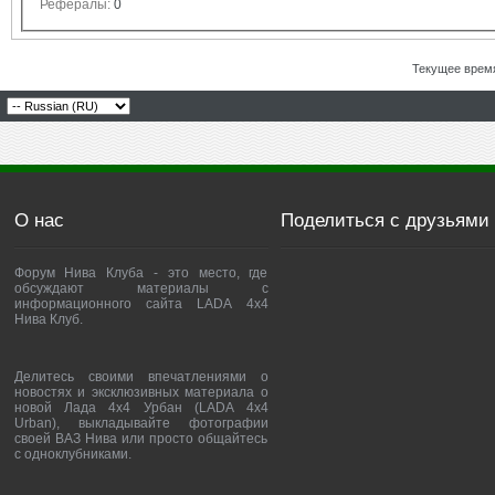
Рефералы:
0
Текущее врем
О нас
Поделиться с друзьями
Форум Нива Клуба - это место, где
обсуждают материалы с
информационного сайта LADA 4x4
Нива Клуб.
Делитесь своими впечатлениями о
новостях и эксклюзивных материала о
новой Лада 4х4 Урбан (LADA 4x4
Urban), выкладывайте фотографии
своей ВАЗ Нива или просто общайтесь
с одноклубниками.