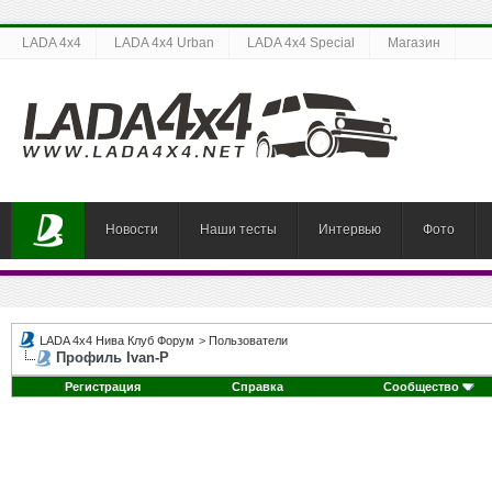
LADA 4x4
LADA 4x4 Urban
LADA 4x4 Special
Магазин
Новости
Наши тесты
Интервью
Фото
LADA 4x4 Нива Клуб Форум
>
Пользователи
Профиль Ivan-P
Регистрация
Справка
Сообщество