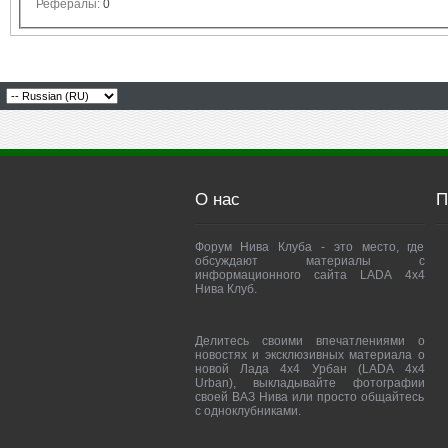
Рефералы:
0
О нас
П
Форум Нива Клуба - это место, где
обсуждают материалы с
информационного сайта LADA 4x4
Нива Клуб.
Делитесь своими впечатлениями о
новостях и эксклюзивных материала о
новой Лада 4х4 Урбан (LADA 4x4
Urban), выкладывайте фотографии
своей ВАЗ Нива или просто общайтесь
с одноклубниками.