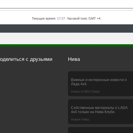
Текущее время:
17:27
. Часовой пояс GMT +4.
оделиться с друзьями
Нива
Важные и интересные новости о
Лада 4х4.
Новости ВАЗ Нива
Собственные материалы о LADA
4x4 только на Нива Клубе.
Новая Нива