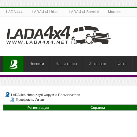
LADA 4x4
LADA 4x4 Urban
LADA 4x4 Special
Магазин
Новости
Наши тесты
Интервью
Фото
LADA 4x4 Нива Клуб Форум
>
Пользователи
Профиль Artur
Регистрация
Справка