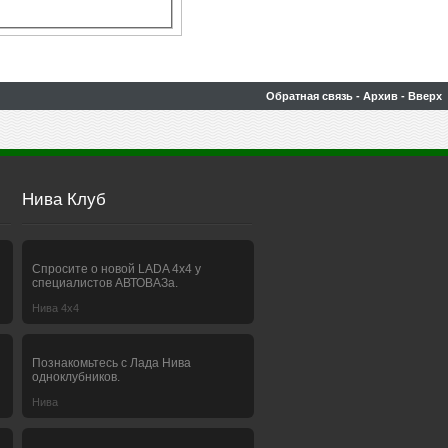
Обратная связь
-
Архив
-
Вверх
Нива Клуб
Спросите о новой LADA 4x4 у
специалистов АВТОВАЗа.
Нива 4х4
Познакомьтесь с Лада Нива
одноклубников.
Нива