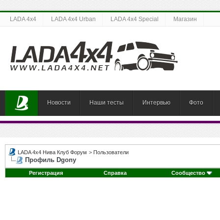
LADA 4x4
LADA 4x4 Urban
LADA 4x4 Special
Магазин
Новости
Наши тесты
Интервью
Фото
LADA 4x4 Нива Клуб Форум
>
Пользователи
Профиль Dgony
Регистрация
Справка
Сообщество