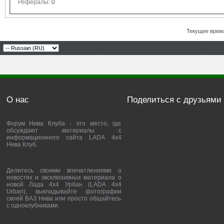
Рефералы:
0
Текущее врем
О нас
Поделиться с друзьями
Форум Нива Клуба - это место, где
обсуждают материалы с
информационного сайта LADA 4x4
Нива Клуб.
Делитесь своими впечатлениями о
новостях и эксклюзивных материала о
новой Лада 4х4 Урбан (LADA 4x4
Urban), выкладывайте фотографии
своей ВАЗ Нива или просто общайтесь
с одноклубниками.