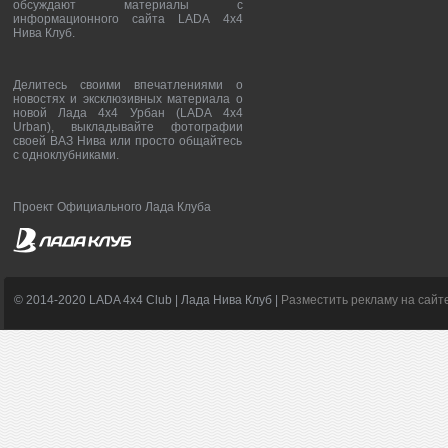
обсуждают материалы с
информационного сайта LADA 4x4
Нива Клуб.
Делитесь своими впечатлениями о
новостях и эксклюзивных материала о
новой Лада 4х4 Урбан (LADA 4x4
Urban), выкладывайте фотографии
своей ВАЗ Нива или просто общайтесь
с одноклубниками.
Проект Официального Лада Клуба
© 2014-2020 LADA 4x4 Club | Лада Нива Клуб |
Разместить рекламу на сайт