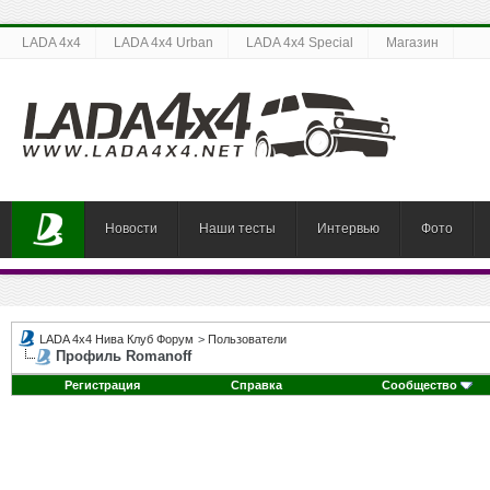
LADA 4x4
LADA 4x4 Urban
LADA 4x4 Special
Магазин
Новости
Наши тесты
Интервью
Фото
LADA 4x4 Нива Клуб Форум
>
Пользователи
Профиль Romanoff
Регистрация
Справка
Сообщество