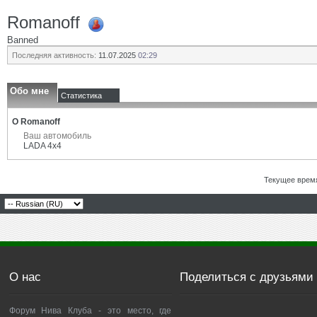
Romanoff
Banned
Последняя активность:
11.07.2025
02:29
Обо мне
Статистика
О Romanoff
Ваш автомобиль
LADA 4x4
Текущее врем
О нас
Поделиться с друзьями
Форум Нива Клуба - это место, где