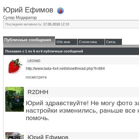
Юрий Ефимов
Супер Модератор
Последняя активность:
17.05.2018
12:33
Публичные сообщения
Обо мне
Статистика
Связь
Показано с 1 по
6
из
6
публичных сообщений
LEONID
http://www.lada-4x4.net/showthread.php?t=884
посмотрите
R2DHH
Юрий здравствуйте! Не могу фото з
настройки изменились, раньше все
помочь.
Юрий Ефимов