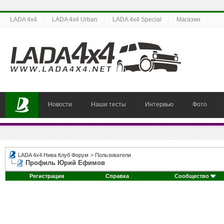
LADA 4x4
LADA 4x4 Urban
LADA 4x4 Special
Магазин
Новости
Наши тесты
Интервью
Фото
LADA 4x4 Нива Клуб Форум
>
Пользователи
Профиль Юрий Ефимов
Регистрация
Справка
Сообщество