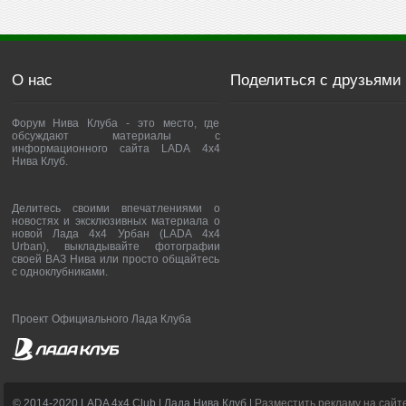
О нас
Поделиться с друзьями
Форум Нива Клуба - это место, где
обсуждают материалы с
информационного сайта LADA 4x4
Нива Клуб.
Делитесь своими впечатлениями о
новостях и эксклюзивных материала о
новой Лада 4х4 Урбан (LADA 4x4
Urban), выкладывайте фотографии
своей ВАЗ Нива или просто общайтесь
с одноклубниками.
Проект Официального Лада Клуба
© 2014-2020 LADA 4x4 Club | Лада Нива Клуб |
Разместить рекламу на сайт