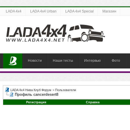
LADA 4x4
LADA 4x4 Urban
LADA 4x4 Special
Магазин
Новости
Наши тесты
Интервью
Фото
LADA 4x4 Нива Клуб Форум
>
Пользователи
Профиль cancerdesert8
Регистрация
Справка