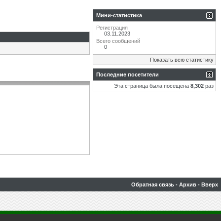
Мини-статистика
Регистрация
03.11.2023
Всего сообщений
0
Показать всю статистику
Последние посетители
Эта страница была посещена
8,302
раз
Обратная связь
-
Архив
-
Вверх