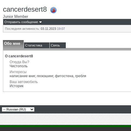
cancerdesert8
Junior Member
Отправить сообщение
Последняя активность:
03.11.2023
19:07
Обо мне
Статистика
Связь
О cancerdesert8
Откуда Вы?
Чистополь
Интересы
написание книг, геокэшинг, фитостена, гребля
Ваш автомобиль
Историк