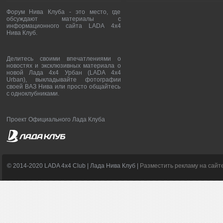
Форум Нива Клуба - это место, где
обсуждают материалы с
информационного сайта LADA 4x4
Нива Клуб.
Делитесь своими впечатлениями о
новостях и эксклюзивных материала о
новой Лада 4х4 Урбан (LADA 4x4
Urban), выкладывайте фотографии
своей ВАЗ Нива или просто общайтесь
с одноклубниками.
Проект Официального Лада Клуба
© 2014-2020 LADA 4x4 Club | Лада Нива Клуб |
Разместить рекламу на сайт