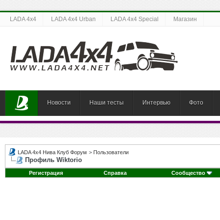
LADA 4x4
LADA 4x4 Urban
LADA 4x4 Special
Магазин
Новости
Наши тесты
Интервью
Фото
LADA 4x4 Нива Клуб Форум
>
Пользователи
Профиль Wiktorio
Регистрация
Справка
Сообщество