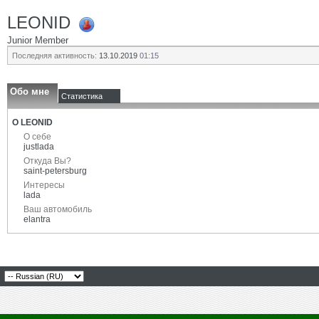
LEONID
Junior Member
Последняя активность:
13.10.2019
01:15
Обо мне
Статистика
О LEONID
О себе
justlada
Откуда Вы?
saint-petersburg
Интересы
lada
Ваш автомобиль
elantra