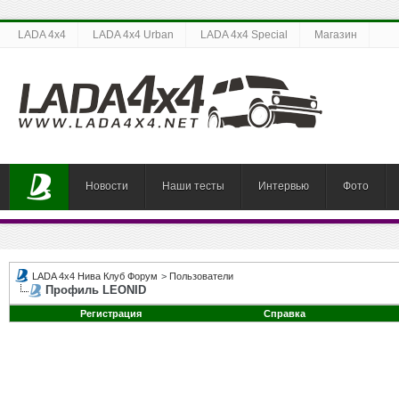
LADA 4x4
LADA 4x4 Urban
LADA 4x4 Special
Магазин
Новости
Наши тесты
Интервью
Фото
LADA 4x4 Нива Клуб Форум
>
Пользователи
Профиль LEONID
Регистрация
Справка