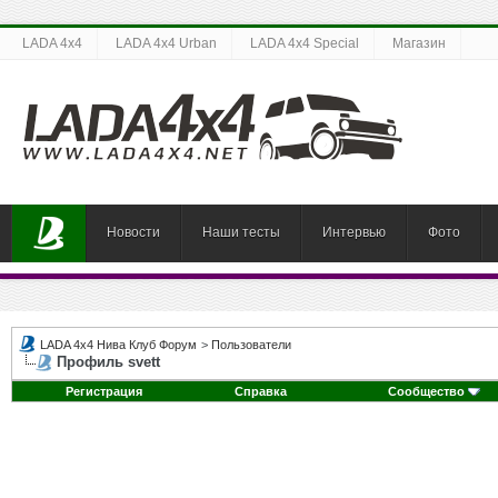
LADA 4x4
LADA 4x4 Urban
LADA 4x4 Special
Магазин
Новости
Наши тесты
Интервью
Фото
LADA 4x4 Нива Клуб Форум
>
Пользователи
Профиль svett
Регистрация
Справка
Сообщество