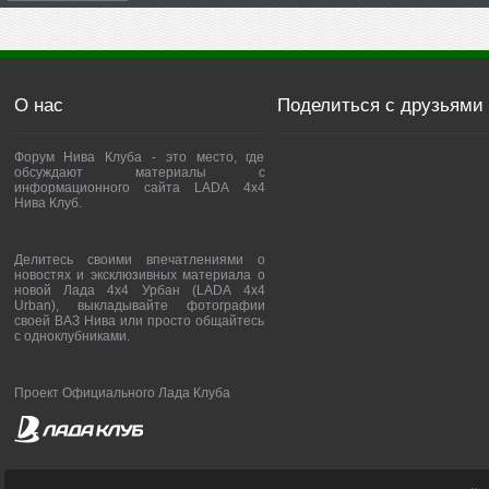
О нас
Поделиться с друзьями
Форум Нива Клуба - это место, где
обсуждают материалы с
информационного сайта LADA 4x4
Нива Клуб.
Делитесь своими впечатлениями о
новостях и эксклюзивных материала о
новой Лада 4х4 Урбан (LADA 4x4
Urban), выкладывайте фотографии
своей ВАЗ Нива или просто общайтесь
с одноклубниками.
Проект Официального Лада Клуба