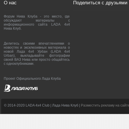
О нас
Поделиться с друзьями
Форум Нива Клуба - это место, где
обсуждают материалы с
информационного сайта LADA 4x4
Нива Клуб.
Делитесь своими впечатлениями о
новостях и эксклюзивных материала о
новой Лада 4х4 Урбан (LADA 4x4
Urban), выкладывайте фотографии
своей ВАЗ Нива или просто общайтесь
с одноклубниками.
Проект Официального Лада Клуба
© 2014-2020 LADA 4x4 Club | Лада Нива Клуб |
Разместить рекламу на сайт