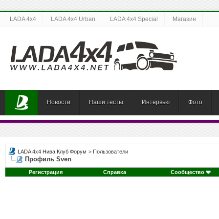
LADA 4x4
LADA 4x4 Urban
LADA 4x4 Special
Магазин
Новости
Наши тесты
Интервью
Фото
LADA 4x4 Нива Клуб Форум
>
Пользователи
Профиль Sven
Регистрация
Справка
Сообщество