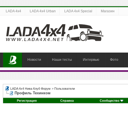
LADA 4x4
LADA 4x4 Urban
LADA 4x4 Special
Магазин
Новости
Наши тесты
Интервью
Фото
LADA 4x4 Нива Клуб Форум
>
Пользователи
Профиль Техинком
Регистрация
Справка
Сообщество