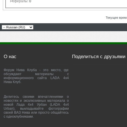
Рефералы:
0
Текущее врем
О нас
Поделиться с друзьями
Форум Нива Клуба - это место, где
обсуждают материалы с
информационного сайта LADA 4x4
Нива Клуб.
Делитесь своими впечатлениями о
новостях и эксклюзивных материала о
новой Лада 4х4 Урбан (LADA 4x4
Urban), выкладывайте фотографии
своей ВАЗ Нива или просто общайтесь
с одноклубниками.