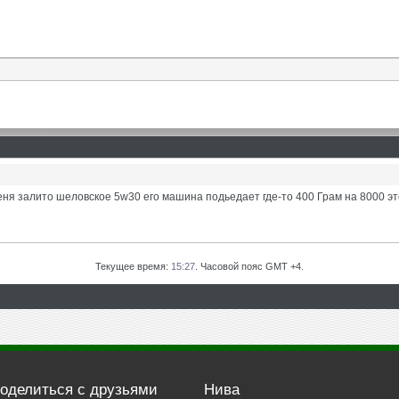
еня залито шеловское 5w30 его машина подьедает где-то 400 Грам на 8000 эт
Текущее время:
15:27
. Часовой пояс GMT +4.
оделиться с друзьями
Нива