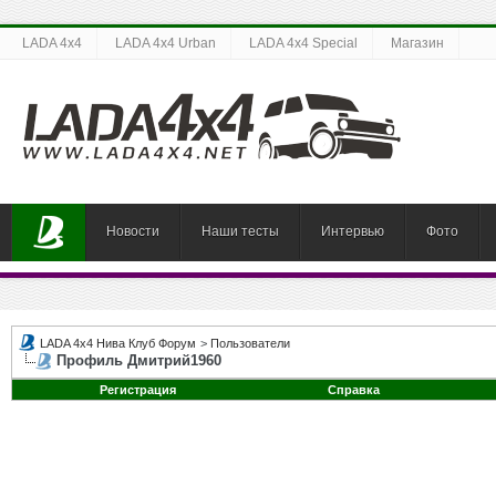
LADA 4x4
LADA 4x4 Urban
LADA 4x4 Special
Магазин
Новости
Наши тесты
Интервью
Фото
LADA 4x4 Нива Клуб Форум
>
Пользователи
Профиль Дмитрий1960
Регистрация
Справка