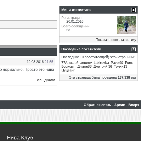
Мини-статистика
Регистрация
20.01.2016
Всего сообщений
68
Показать всю статистику
Последние посетители
Последние 10 посетителя(ей) этой страницы:
12.03.2018
21:55
77Алексей
anturov
Lakirovka
Pavel90
Punx
Борисыч
Димон83
Дмитрий 36
Толян13
о нормально. Просто это нива
Цуцванг
Эта страница была посещена
137,338
раз
Весь диалог
Обратная связь
-
Архив
-
Вверх
Нива Клуб