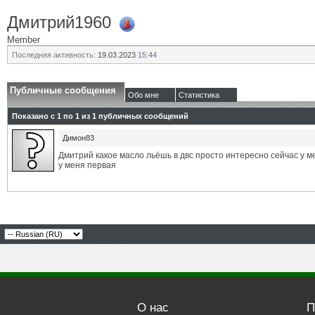
Дмитрий1960
Member
Последняя активность:
19.03.2023
15:44
Публичные сообщения
Обо мне
Статистика
Показано с 1 по
1
из
1
публичных сообщений
Димон83
Дмитрий какое масло льёшь в двс просто интересно сейчас у м
у меня первая
О нас
П